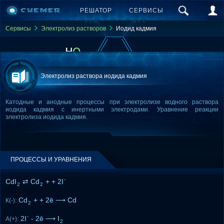
РЕШАТОР
СЕРВИСЫ
Сервисы
Электролиз растворов
Иодид кадмия
Электролиз раствора иодида кадмия
Катодные и анодные процессы при электролизе водного раствора
иодида кадмия с инертными электродами. Уравнение реакции
электролиза иодида кадмия.
ПРОЦЕССЫ И УРАВНЕНИЯ
-
CdI
⇄ Cd
+ + 2I
2
2
Cd
+ + 2ē ⟶ Cd
К(-):
2
-
2I
- 2ē ⟶ I
А(+):
2