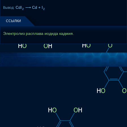
CdI
⟶ Cd + I
Вывод:
2
2
ССЫЛКИ
Электролиз расплава иодида кадмия.