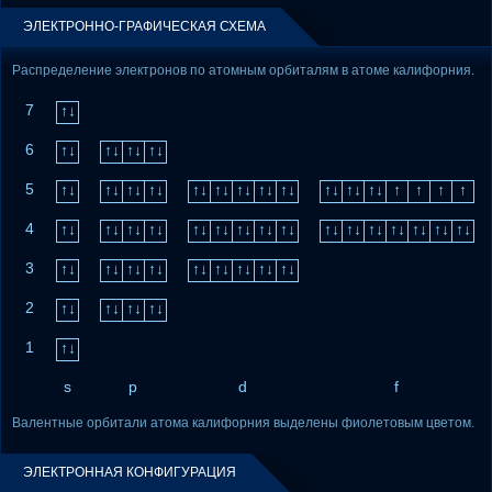
ЭЛЕКТРОННО-ГРАФИЧЕСКАЯ СХЕМА
Распределение электронов по атомным орбиталям в атоме калифорния.
7
↑↓
6
↑↓
↑↓
↑↓
↑↓
5
↑↓
↑↓
↑↓
↑↓
↑↓
↑↓
↑↓
↑↓
↑↓
↑↓
↑↓
↑↓
↑
↑
↑
↑
4
↑↓
↑↓
↑↓
↑↓
↑↓
↑↓
↑↓
↑↓
↑↓
↑↓
↑↓
↑↓
↑↓
↑↓
↑↓
↑↓
3
↑↓
↑↓
↑↓
↑↓
↑↓
↑↓
↑↓
↑↓
↑↓
2
↑↓
↑↓
↑↓
↑↓
1
↑↓
s
p
d
f
Валентные орбитали атома калифорния выделены фиолетовым цветом.
ЭЛЕКТРОННАЯ КОНФИГУРАЦИЯ