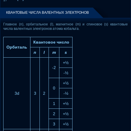
27
КВАНТОВЫЕ ЧИСЛА ВАЛЕНТНЫХ ЭЛЕКТРОНОВ
Главное (n), орбитальное (l), магнитное (m) и спиновое (s) квантовые
числа валентных электронов атома кобальта.
Квантовое число
Орбиталь
n
l
m
s
+½
-2
-½
+½
0
3d
3
2
-½
1
+½
2
+½
3
+½