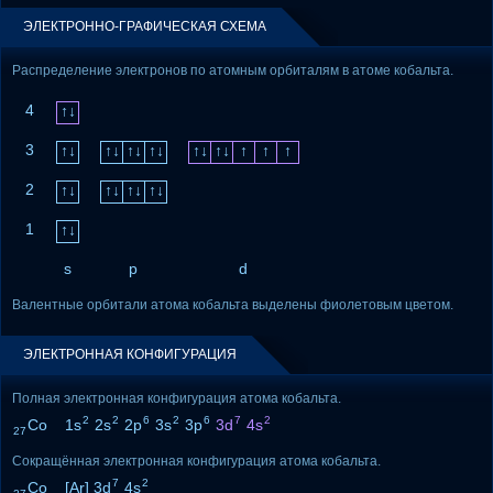
ЭЛЕКТРОННО-ГРАФИЧЕСКАЯ СХЕМА
Распределение электронов по атомным орбиталям в атоме кобальта.
4
↑↓
3
↑↓
↑↓
↑↓
↑↓
↑↓
↑↓
↑
↑
↑
2
↑↓
↑↓
↑↓
↑↓
1
↑↓
s
p
d
Валентные орбитали атома кобальта выделены фиолетовым цветом.
ЭЛЕКТРОННАЯ КОНФИГУРАЦИЯ
Полная электронная конфигурация атома кобальта.
2
2
6
2
6
7
2
Co 1s
2s
2p
3s
3p
3d
4s
27
Сокращённая электронная конфигурация атома кобальта.
7
2
Co [Ar] 3d
4s