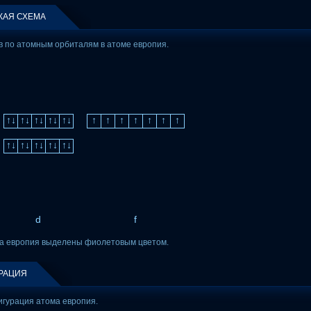
КАЯ СХЕМА
 по атомным орбиталям в атоме европия.
↑↓
↑↓
↑↓
↑↓
↑↓
↑
↑
↑
↑
↑
↑
↑
↑↓
↑↓
↑↓
↑↓
↑↓
d
f
а европия выделены фиолетовым цветом.
РАЦИЯ
гурация атома европия.