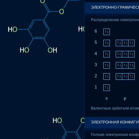
ЭЛЕКТРОННО-ГРАФИЧЕС
Распределение электронов
6
↑↓
5
↑↓
↑↓
↑↓
↑↓
4
↑↓
↑↓
↑↓
↑↓
3
↑↓
↑↓
↑↓
↑↓
2
↑↓
↑↓
↑↓
↑↓
1
↑↓
s
p
Валентные орбитали атом
ЭЛЕКТРОННАЯ КОНФИГУ
Полная электронная конфи