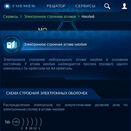
РЕШАТОР
СЕРВИСЫ
Сервисы
Электронное строение атомов
Ниобий
Электронное строение атома ниобия
Электронное строение нейтрального атома ниобия в основном
состоянии. У атома ниобия наблюдается проскок (провал) одного
электрона с 5s-орбитали на 4d-орбиталь.
СХЕМА СТРОЕНИЯ ЭЛЕКТРОННЫХ ОБОЛОЧЕК
Распределение электронов по энергетическим уровням (или по
электронным слоям) в атоме ниобия.
Nb
+41
2
8
18
12
1