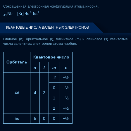
Сокращённая электронная конфигурация атома ниобия.
4
1
Nb [Kr] 4d
5s
41
КВАНТОВЫЕ ЧИСЛА ВАЛЕНТНЫХ ЭЛЕКТРОНОВ
Главное (n), орбитальное (l), магнитное (m) и спиновое (s) квантовые
числа валентных электронов атома ниобия.
Квантовое число
Орбиталь
n
l
m
s
-2
+½
0
+½
4d
4
2
1
+½
2
+½
5s
5
0
0
+½