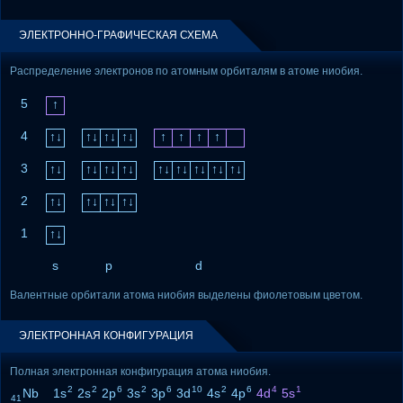
ЭЛЕКТРОННО-ГРАФИЧЕСКАЯ СХЕМА
Распределение электронов по атомным орбиталям в атоме ниобия.
5
↑
4
↑↓
↑↓
↑↓
↑↓
↑
↑
↑
↑
3
↑↓
↑↓
↑↓
↑↓
↑↓
↑↓
↑↓
↑↓
↑↓
2
↑↓
↑↓
↑↓
↑↓
1
↑↓
s
p
d
Валентные орбитали атома ниобия выделены фиолетовым цветом.
ЭЛЕКТРОННАЯ КОНФИГУРАЦИЯ
Полная электронная конфигурация атома ниобия.
2
2
6
2
6
10
2
6
4
1
Nb 1s
2s
2p
3s
3p
3d
4s
4p
4d
5s
41