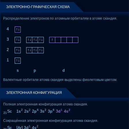
ЭЛЕКТРОННО-ГРАФИЧЕСКАЯ СХЕМА
Распределение электронов по атомным орбиталям в атоме скандия.
4
↑↓
3
↑↓
↑↓
↑↓
↑↓
↑
2
↑↓
↑↓
↑↓
↑↓
1
↑↓
s
p
d
Валентные орбитали атома скандия выделены фиолетовым цветом.
ЭЛЕКТРОННАЯ КОНФИГУРАЦИЯ
Полная электронная конфигурация атома скандия.
2
2
6
2
6
1
2
Sc 1s
2s
2p
3s
3p
3d
4s
21
Сокращённая электронная конфигурация атома скандия.
1
2
Sc [Ar] 3d
4s