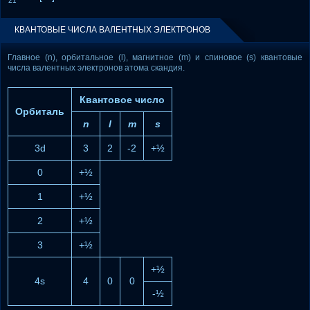
21
КВАНТОВЫЕ ЧИСЛА ВАЛЕНТНЫХ ЭЛЕКТРОНОВ
Главное (n), орбитальное (l), магнитное (m) и спиновое (s) квантовые
числа валентных электронов атома скандия.
Квантовое число
Орбиталь
n
l
m
s
3d
3
2
-2
+½
0
+½
1
+½
2
+½
3
+½
+½
4s
4
0
0
-½