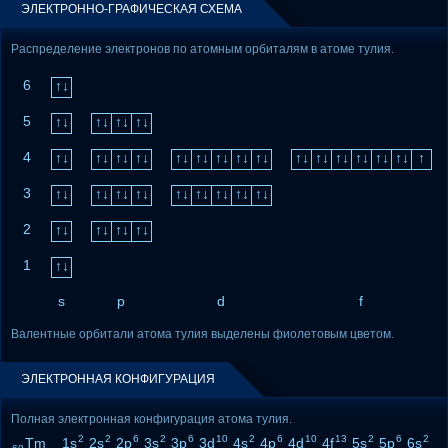
ЭЛЕКТРОННО-ГРАФИЧЕСКАЯ СХЕМА
Распределение электронов по атомным орбиталям в атоме тулия.
6
↑↓
5
↑↓
↑↓
↑↓
↑↓
4
↑↓
↑↓
↑↓
↑↓
↑↓
↑↓
↑↓
↑↓
↑↓
↑↓
↑↓
↑↓
↑↓
↑↓
↑↓
↑
3
↑↓
↑↓
↑↓
↑↓
↑↓
↑↓
↑↓
↑↓
↑↓
2
↑↓
↑↓
↑↓
↑↓
1
↑↓
s
p
d
f
Валентные орбитали атома тулия выделены фиолетовым цветом.
ЭЛЕКТРОННАЯ КОНФИГУРАЦИЯ
Полная электронная конфигурация атома тулия.
2
2
6
2
6
10
2
6
10
13
2
6
2
Tm 1s
2s
2p
3s
3p
3d
4s
4p
4d
4f
5s
5p
6s