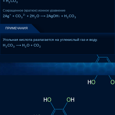
+ H
CO
2
3
Сокращенное (краткое) ионное уравнение
+
2-
2Ag
+ CO
+ 2H
O ⟶ 2AgOH↓ + H
CO
3
2
2
3
ПРИМЕЧАНИЯ
Угольная кислота разлагается на углекислый газ и воду.
H
CO
⟶ H
O + CO
2
3
2
2