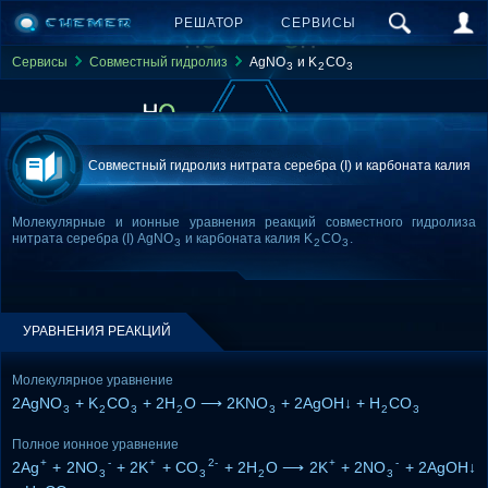
РЕШАТОР
СЕРВИСЫ
Сервисы
Совместный гидролиз
AgNO
и K
CO
3
2
3
Совместный гидролиз нитрата серебра (I) и карбоната калия
Молекулярные и ионные уравнения реакций совместного гидролиза
нитрата серебра (I) AgNO
и карбоната калия K
CO
.
3
2
3
УРАВНЕНИЯ РЕАКЦИЙ
Молекулярное уравнение
2AgNO
+ K
CO
+ 2H
O ⟶ 2KNO
+ 2AgOH↓ + H
CO
3
2
3
2
3
2
3
Полное ионное уравнение
+
-
+
2-
+
-
2Ag
+ 2NO
+ 2K
+ CO
+ 2H
O ⟶ 2K
+ 2NO
+ 2AgOH↓
3
3
2
3