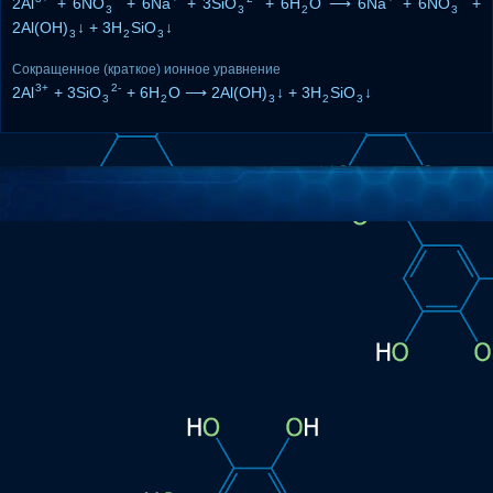
2Al
+ 6NO
+ 6Na
+ 3SiO
+ 6H
O ⟶ 6Na
+ 6NO
+
3
3
2
3
2Al(OH)
↓ + 3H
SiO
↓
3
2
3
Сокращенное (краткое) ионное уравнение
3+
2-
2Al
+ 3SiO
+ 6H
O ⟶ 2Al(OH)
↓ + 3H
SiO
↓
3
2
3
2
3