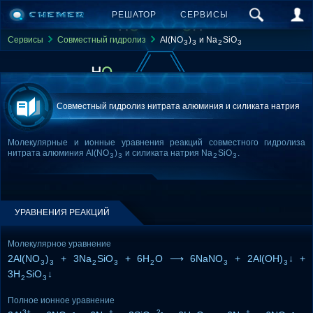
РЕШАТОР
СЕРВИСЫ
Сервисы
Совместный гидролиз
Al(NO
)
и Na
SiO
3
3
2
3
Совместный гидролиз нитрата алюминия и силиката натрия
Молекулярные и ионные уравнения реакций совместного гидролиза
нитрата алюминия Al(NO
)
и силиката натрия Na
SiO
.
3
3
2
3
УРАВНЕНИЯ РЕАКЦИЙ
Молекулярное уравнение
2Al(NO
)
+ 3Na
SiO
+ 6H
O ⟶ 6NaNO
+ 2Al(OH)
↓ +
3
3
2
3
2
3
3
3H
SiO
↓
2
3
Полное ионное уравнение
3+
-
+
2-
+
-