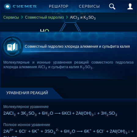
РЕШАТОР
СЕРВИСЫ
Сервисы
Совместный гидролиз
AlCl
и K
SO
3
2
3
Совместный гидролиз хлорида алюминия и сульфита калия
Молекулярные и ионные уравнения реакций совместного гидролиза
хлорида алюминия AlCl
и сульфита калия K
SO
.
3
2
3
УРАВНЕНИЯ РЕАКЦИЙ
Молекулярное уравнение
2AlCl
+ 3K
SO
+ 6H
O ⟶ 6KCl + 2Al(OH)
↓ + 3H
SO
3
2
3
2
3
2
3
Полное ионное уравнение
3+
-
+
2-
+
-
2Al
+ 6Cl
+ 6K
+ 3SO
+ 6H
O ⟶ 6K
+ 6Cl
+ 2Al(OH)
↓ +
3
2
3