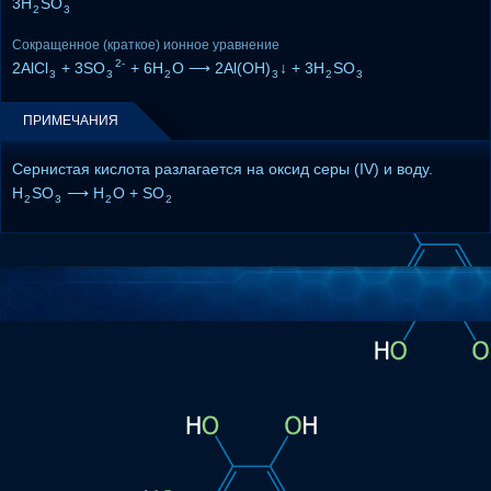
3H
SO
2
3
Сокращенное (краткое) ионное уравнение
2-
2AlCl
+ 3SO
+ 6H
O ⟶ 2Al(OH)
↓ + 3H
SO
3
3
2
3
2
3
ПРИМЕЧАНИЯ
Сернистая кислота разлагается на оксид серы (IV) и воду.
H
SO
⟶ H
O + SO
2
3
2
2