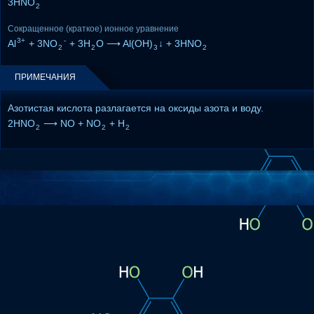
3HNO
2
Сокращенное (краткое) ионное уравнение
3+
-
Al
+ 3NO
+ 3H
O ⟶ Al(OH)
↓ + 3HNO
2
2
3
2
ПРИМЕЧАНИЯ
Азотистая кислота разлагается на оксиды азота и воду.
2HNO
⟶ NO + NO
+ H
2
2
2