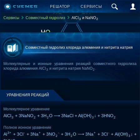
РЕШАТОР
СЕРВИСЫ
Сервисы
Совместный гидролиз
AlCl
и NaNO
3
2
Совместный гидролиз хлорида алюминия и нитрита натрия
Молекулярные и ионные уравнения реакций совместного гидролиза
хлорида алюминия AlCl
и нитрита натрия NaNO
.
3
2
УРАВНЕНИЯ РЕАКЦИЙ
Молекулярное уравнение
AlCl
+ 3NaNO
+ 3H
O ⟶ 3NaCl + Al(OH)
↓ + 3HNO
3
2
2
3
2
Полное ионное уравнение
3+
-
+
-
+
-
Al
+ 3Cl
+ 3Na
+ 3NO
+ 3H
O ⟶ 3Na
+ 3Cl
+ Al(OH)
↓ +
2
2
3