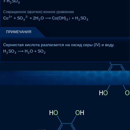
+ H
SO
2
3
Сокращенное (краткое) ионное уравнение
2+
2-
Co
+ SO
+ 2H
O ⟶ Co(OH)
↓ + H
SO
3
2
2
2
3
ПРИМЕЧАНИЯ
Сернистая кислота разлагается на оксид серы (IV) и воду.
H
SO
⟶ H
O + SO
2
3
2
2