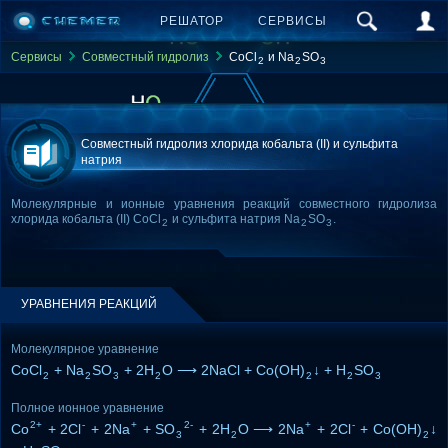
РЕШАТОР
СЕРВИСЫ
Сервисы
Совместный гидролиз
CoCl
и Na
SO
2
2
3
Совместный гидролиз хлорида кобальта (II) и сульфита
натрия
Молекулярные и ионные уравнения реакций совместного гидролиза
хлорида кобальта (II) CoCl
и сульфита натрия Na
SO
.
2
2
3
УРАВНЕНИЯ РЕАКЦИЙ
Молекулярное уравнение
CoCl
+ Na
SO
+ 2H
O ⟶ 2NaCl + Co(OH)
↓ + H
SO
2
2
3
2
2
2
3
Полное ионное уравнение
2+
-
+
2-
+
-
Co
+ 2Cl
+ 2Na
+ SO
+ 2H
O ⟶ 2Na
+ 2Cl
+ Co(OH)
↓
3
2
2