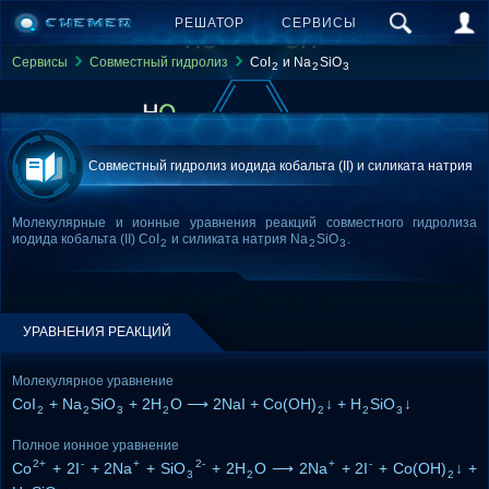
РЕШАТОР
СЕРВИСЫ
Сервисы
Совместный гидролиз
CoI
и Na
SiO
2
2
3
Совместный гидролиз иодида кобальта (II) и силиката натрия
Молекулярные и ионные уравнения реакций совместного гидролиза
иодида кобальта (II) CoI
и силиката натрия Na
SiO
.
2
2
3
УРАВНЕНИЯ РЕАКЦИЙ
Молекулярное уравнение
CoI
+ Na
SiO
+ 2H
O ⟶ 2NaI + Co(OH)
↓ + H
SiO
↓
2
2
3
2
2
2
3
Полное ионное уравнение
2+
-
+
2-
+
-
Co
+ 2I
+ 2Na
+ SiO
+ 2H
O ⟶ 2Na
+ 2I
+ Co(OH)
↓ +
3
2
2