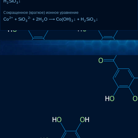
H
SiO
↓
2
3
Сокращенное (краткое) ионное уравнение
2+
2-
Co
+ SiO
+ 2H
O ⟶ Co(OH)
↓ + H
SiO
↓
3
2
2
2
3