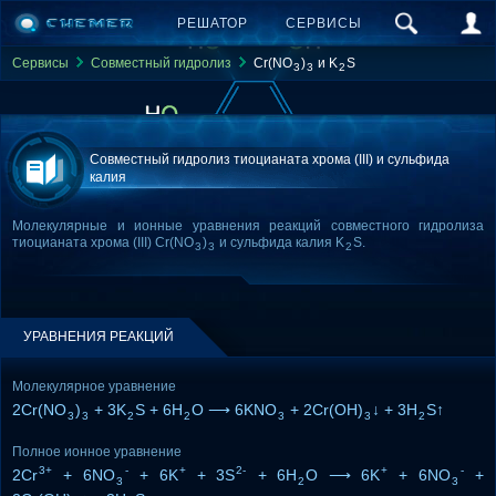
РЕШАТОР
СЕРВИСЫ
Сервисы
Совместный гидролиз
Cr(NO
)
и K
S
3
3
2
Совместный гидролиз тиоцианата хрома (III) и сульфида
калия
Молекулярные и ионные уравнения реакций совместного гидролиза
тиоцианата хрома (III) Cr(NO
)
и сульфида калия K
S.
3
3
2
УРАВНЕНИЯ РЕАКЦИЙ
Молекулярное уравнение
2Cr(NO
)
+ 3K
S + 6H
O ⟶ 6KNO
+ 2Cr(OH)
↓ + 3H
S↑
3
3
2
2
3
3
2
Полное ионное уравнение
3+
-
+
2-
+
-
2Cr
+ 6NO
+ 6K
+ 3S
+ 6H
O ⟶ 6K
+ 6NO
+
3
2
3