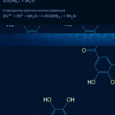
2Cr(OH)
↓ + 3H
S↑
3
2
Сокращенное (краткое) ионное уравнение
3+
2-
2Cr
+ 3S
+ 6H
O ⟶ 2Cr(OH)
↓ + 3H
S↑
2
3
2