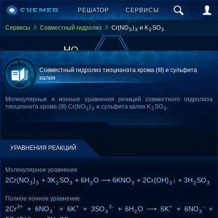
РЕШАТОР
СЕРВИСЫ
Сервисы
Совместный гидролиз
Cr(NO
)
и K
SO
3
3
2
3
Совместный гидролиз тиоцианата хрома (III) и сульфита
калия
Молекулярные и ионные уравнения реакций совместного гидролиза
тиоцианата хрома (III) Cr(NO
)
и сульфита калия K
SO
.
3
3
2
3
УРАВНЕНИЯ РЕАКЦИЙ
Молекулярное уравнение
2Cr(NO
)
+ 3K
SO
+ 6H
O ⟶ 6KNO
+ 2Cr(OH)
↓ + 3H
SO
3
3
2
3
2
3
3
2
3
Полное ионное уравнение
3+
-
+
2-
+
-
2Cr
+ 6NO
+ 6K
+ 3SO
+ 6H
O ⟶ 6K
+ 6NO
+
3
3
2
3