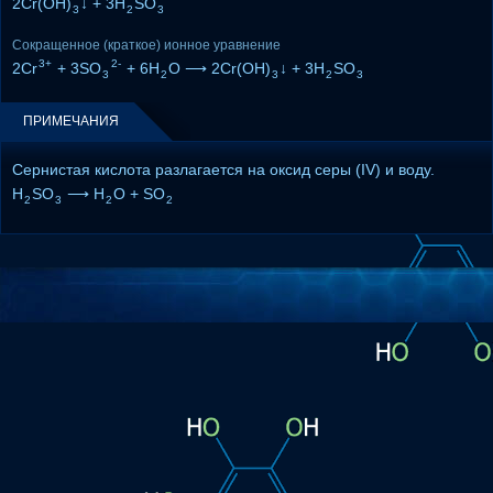
2Cr(OH)
↓ + 3H
SO
3
2
3
Сокращенное (краткое) ионное уравнение
3+
2-
2Cr
+ 3SO
+ 6H
O ⟶ 2Cr(OH)
↓ + 3H
SO
3
2
3
2
3
ПРИМЕЧАНИЯ
Сернистая кислота разлагается на оксид серы (IV) и воду.
H
SO
⟶ H
O + SO
2
3
2
2