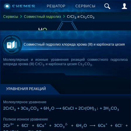
РЕШАТОР
СЕРВИСЫ
Сервисы
Совместный гидролиз
CrCl
и Cs
CO
3
2
3
Совместный гидролиз хлорида хрома (III) и карбоната цезия
Молекулярные и ионные уравнения реакций совместного гидролиза
хлорида хрома (III) CrCl
и карбоната цезия Cs
CO
.
3
2
3
УРАВНЕНИЯ РЕАКЦИЙ
Молекулярное уравнение
2CrCl
+ 3Cs
CO
+ 6H
O ⟶ 6CsCl + 2Cr(OH)
↓ + 3H
CO
3
2
3
2
3
2
3
Полное ионное уравнение
3+
-
+
2-
+
-
2Cr
+ 6Cl
+ 6Cs
+ 3CO
+ 6H
O ⟶ 6Cs
+ 6Cl
+
3
2