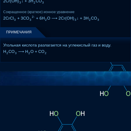
2Cr(OH)
↓ + 3H
CO
3
2
3
Сокращенное (краткое) ионное уравнение
2-
2CrCl
+ 3CO
+ 6H
O ⟶ 2Cr(OH)
↓ + 3H
CO
3
3
2
3
2
3
ПРИМЕЧАНИЯ
Угольная кислота разлагается на углекислый газ и воду.
H
CO
⟶ H
O + CO
2
3
2
2