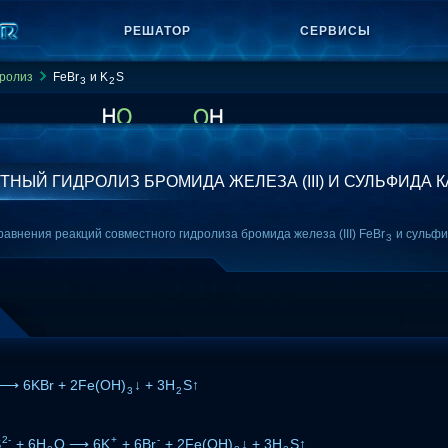
РЕШАТОР
СЕРВИСЫ
ролиз
FeBr
и K
S
3
2
НЫЙ ГИДРОЛИЗ БРОМИДА ЖЕЛЕЗА (III) И СУЛЬФИДА 
авнения реакций совместного гидролиза бромида железа (III) FeBr
и сульфи
3
⟶ 6KBr + 2Fe(OH)
↓ + 3H
S↑
3
2
2-
+
-
S
+ 6H
O ⟶ 6K
+ 6Br
+ 2Fe(OH)
↓ + 3H
S↑