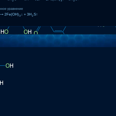
2
3
2
нное уравнение
⟶ 2Fe(OH)
↓ + 3H
S↑
3
2