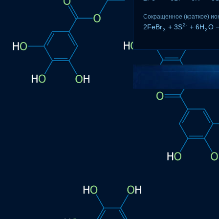
Сокращенное (краткое) ио
2-
2FeBr
+ 3S
+ 6H
O 
3
2