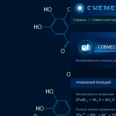
Сервисы
Совместный гид
СОВМЕСТ
Молекулярные и ионные ур
УРАВНЕНИЯ РЕАКЦИЙ
Молекулярное уравнение
2FeBr
+ 3K
S + 6H
O 
3
2
2
Полное ионное уравнение
3+
-
+
2Fe
+ 6Br
+ 6K
+ 3