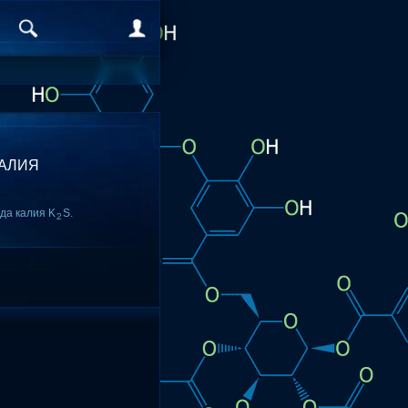
КАЛИЯ
да калия K
S.
2