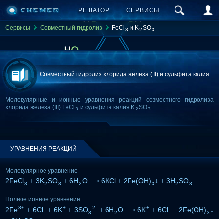
РЕШАТОР
СЕРВИСЫ
Сервисы
Совместный гидролиз
FeCl
и K
SO
3
2
3
Совместный гидролиз хлорида железа (III) и сульфита калия
Молекулярные и ионные уравнения реакций совместного гидролиза
хлорида железа (III) FeCl
и сульфита калия K
SO
.
3
2
3
УРАВНЕНИЯ РЕАКЦИЙ
Молекулярное уравнение
2FeCl
+ 3K
SO
+ 6H
O ⟶ 6KCl + 2Fe(OH)
↓ + 3H
SO
3
2
3
2
3
2
3
Полное ионное уравнение
3+
-
+
2-
+
-
2Fe
+ 6Cl
+ 6K
+ 3SO
+ 6H
O ⟶ 6K
+ 6Cl
+ 2Fe(OH)
↓
3
2
3