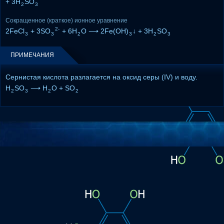
+ 3H
SO
2
3
Сокращенное (краткое) ионное уравнение
2-
2FeCl
+ 3SO
+ 6H
O ⟶ 2Fe(OH)
↓ + 3H
SO
3
3
2
3
2
3
ПРИМЕЧАНИЯ
Сернистая кислота разлагается на оксид серы (IV) и воду.
H
SO
⟶ H
O + SO
2
3
2
2