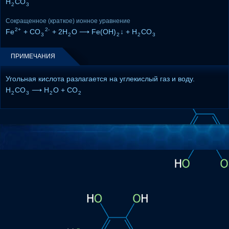
H
CO
2
3
Сокращенное (краткое) ионное уравнение
2+
2-
Fe
+ CO
+ 2H
O ⟶ Fe(OH)
↓ + H
CO
3
2
2
2
3
ПРИМЕЧАНИЯ
Угольная кислота разлагается на углекислый газ и воду.
H
CO
⟶ H
O + CO
2
3
2
2