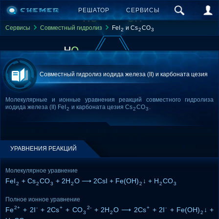
РЕШАТОР
СЕРВИСЫ
Сервисы
Совместный гидролиз
FeI
и Cs
CO
2
2
3
Совместный гидролиз иодида железа (II) и карбоната цезия
Молекулярные и ионные уравнения реакций совместного гидролиза
иодида железа (II) FeI
и карбоната цезия Cs
CO
.
2
2
3
УРАВНЕНИЯ РЕАКЦИЙ
Молекулярное уравнение
FeI
+ Cs
CO
+ 2H
O ⟶ 2CsI + Fe(OH)
↓ + H
CO
2
2
3
2
2
2
3
Полное ионное уравнение
2+
-
+
2-
+
-
Fe
+ 2I
+ 2Cs
+ CO
+ 2H
O ⟶ 2Cs
+ 2I
+ Fe(OH)
↓ +
3
2
2