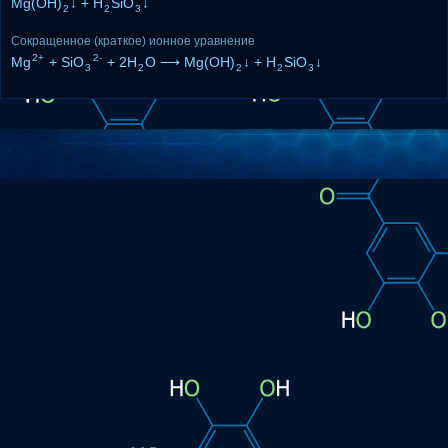
Mg(OH)
↓ + H
SiO
↓
2
2
3
Сокращенное (краткое) ионное уравнение
2+
2-
Mg
+ SiO
+ 2H
O ⟶ Mg(OH)
↓ + H
SiO
↓
3
2
2
2
3