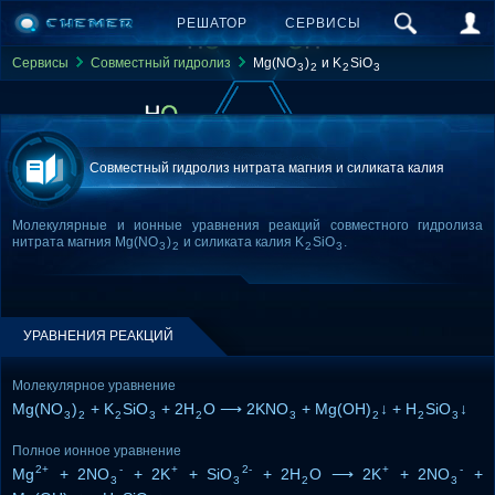
РЕШАТОР
СЕРВИСЫ
Сервисы
Совместный гидролиз
Mg(NO
)
и K
SiO
3
2
2
3
Совместный гидролиз нитрата магния и силиката калия
Молекулярные и ионные уравнения реакций совместного гидролиза
нитрата магния Mg(NO
)
и силиката калия K
SiO
.
3
2
2
3
УРАВНЕНИЯ РЕАКЦИЙ
Молекулярное уравнение
Mg(NO
)
+ K
SiO
+ 2H
O ⟶ 2KNO
+ Mg(OH)
↓ + H
SiO
↓
3
2
2
3
2
3
2
2
3
Полное ионное уравнение
2+
-
+
2-
+
-
Mg
+ 2NO
+ 2K
+ SiO
+ 2H
O ⟶ 2K
+ 2NO
+
3
3
2
3