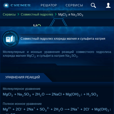
РЕШАТОР
СЕРВИСЫ
Сервисы
Совместный гидролиз
MgCl
и Na
SO
2
2
3
Совместный гидролиз хлорида магния и сульфита натрия
Молекулярные и ионные уравнения реакций совместного гидролиза
хлорида магния MgCl
и сульфита натрия Na
SO
.
2
2
3
УРАВНЕНИЯ РЕАКЦИЙ
Молекулярное уравнение
MgCl
+ Na
SO
+ 2H
O ⟶ 2NaCl + Mg(OH)
↓ + H
SO
2
2
3
2
2
2
3
Полное ионное уравнение
2+
-
+
2-
+
-
Mg
+ 2Cl
+ 2Na
+ SO
+ 2H
O ⟶ 2Na
+ 2Cl
+ Mg(OH)
↓
3
2
2