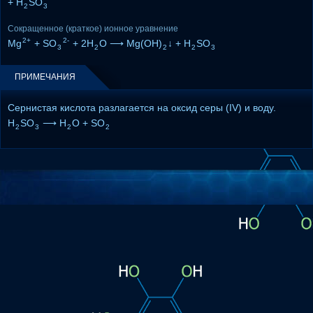
+ H
SO
2
3
Сокращенное (краткое) ионное уравнение
2+
2-
Mg
+ SO
+ 2H
O ⟶ Mg(OH)
↓ + H
SO
3
2
2
2
3
ПРИМЕЧАНИЯ
Сернистая кислота разлагается на оксид серы (IV) и воду.
H
SO
⟶ H
O + SO
2
3
2
2