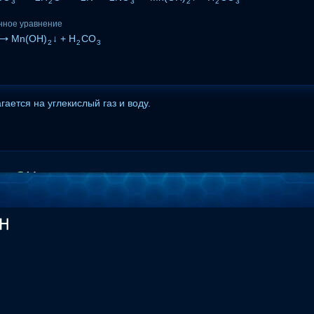
3
2
3
2
2
3
нное уравнение
⟶ Mn(OH)
↓ + H
CO
2
2
3
гается на углекислый газ и воду.