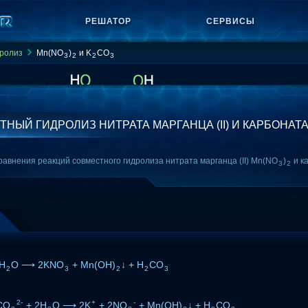
РЕШАТОР
СЕРВИСЫ
ролиз
Mn(NO
)
и K
CO
3
2
2
3
НЫЙ ГИДРОЛИЗ НИТРАТА МАРГАНЦА (II) И КАРБОНАТ
авнения реакций совместного гидролиза нитрата марганца (II) Mn(NO
)
и к
3
2
H
O ⟶ 2KNO
+ Mn(OH)
↓ + H
CO
2
3
2
2
3
2-
+
-
CO
+ 2H
O ⟶ 2K
+ 2NO
+ Mn(OH)
↓ + H
CO