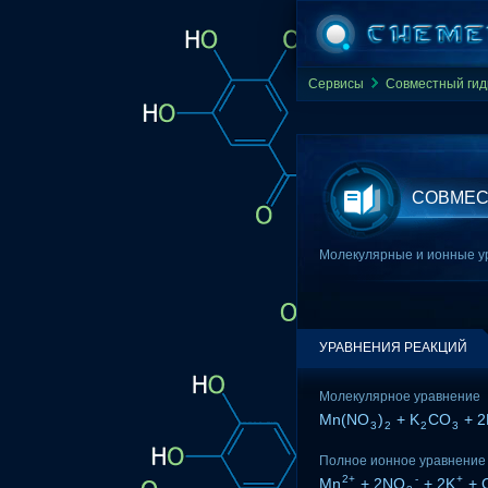
Сервисы
Совместный гид
СОВМЕСТ
Молекулярные и ионные ур
УРАВНЕНИЯ РЕАКЦИЙ
Молекулярное уравнение
Mn(NO
)
+ K
CO
+ 2
3
2
2
3
Полное ионное уравнение
2+
-
+
Mn
+ 2NO
+ 2K
+ 