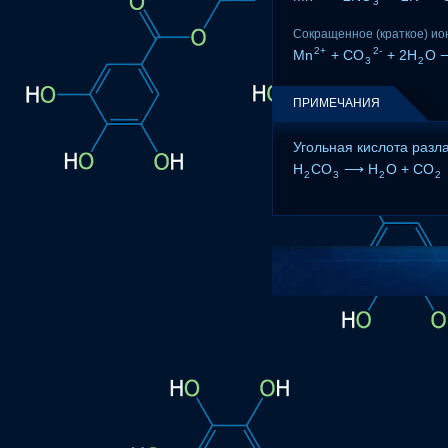
3
Сокращенное (краткое) ио
2+
2-
Mn
+ CO
+ 2H
O 
3
2
ПРИМЕЧАНИЯ
Угольная кислота разла
H
CO
⟶ H
O + CO
2
3
2
2