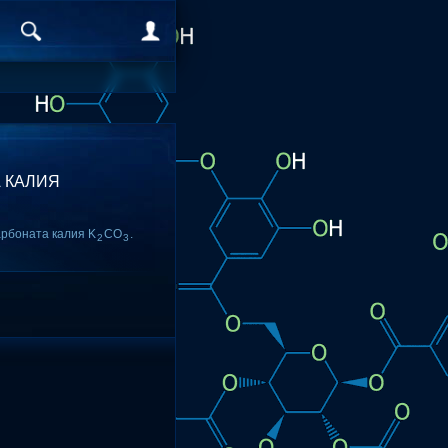
А КАЛИЯ
арбоната калия K
CO
.
2
3