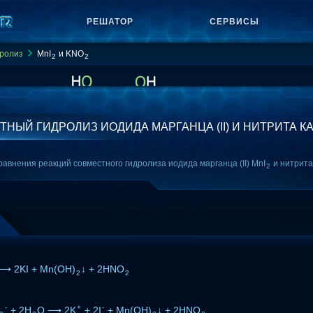
РЕШАТОР
СЕРВИСЫ
ролиз
MnI
и KNO
2
2
НЫЙ ГИДРОЛИЗ ИОДИДА МАРГАНЦА (II) И НИТРИТА К
авнения реакций совместного гидролиза иодида марганца (II) MnI
и нитрита
2
⟶ 2KI + Mn(OH)
↓ + 2HNO
2
2
-
+
-
+ 2H
O ⟶ 2K
+ 2I
+ Mn(OH)
↓ + 2HNO