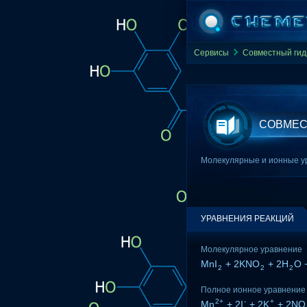
Сервисы
Совместный гид
СОВМЕСТ
Молекулярные и ионные ур
УРАВНЕНИЯ РЕАКЦИЙ
Молекулярное уравнение
MnI
+ 2KNO
+ 2H
O 
2
2
2
Полное ионное уравнение
2+
-
+
Mn
+ 2I
+ 2K
+ 2NO