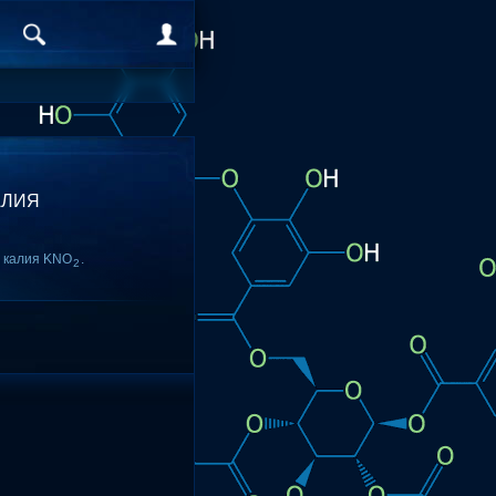
АЛИЯ
 калия KNO
.
2