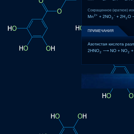
Сокращенное (краткое) ио
2+
-
Mn
+ 2NO
+ 2H
O 
2
2
ПРИМЕЧАНИЯ
Азотистая кислота разл
2HNO
⟶ NO + NO
+
2
2