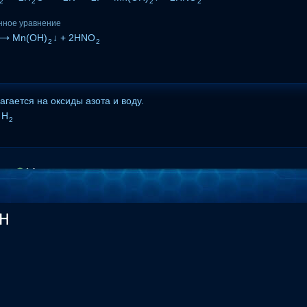
2
2
2
2
нное уравнение
⟶ Mn(OH)
↓ + 2HNO
2
2
агается на оксиды азота и воду.
 H
2