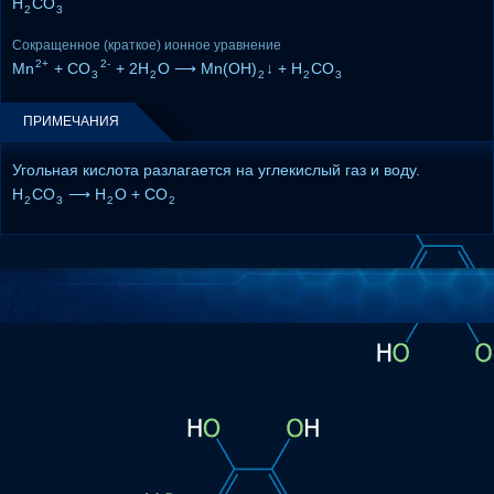
H
CO
2
3
Сокращенное (краткое) ионное уравнение
2+
2-
Mn
+ CO
+ 2H
O ⟶ Mn(OH)
↓ + H
CO
3
2
2
2
3
ПРИМЕЧАНИЯ
Угольная кислота разлагается на углекислый газ и воду.
H
CO
⟶ H
O + CO
2
3
2
2