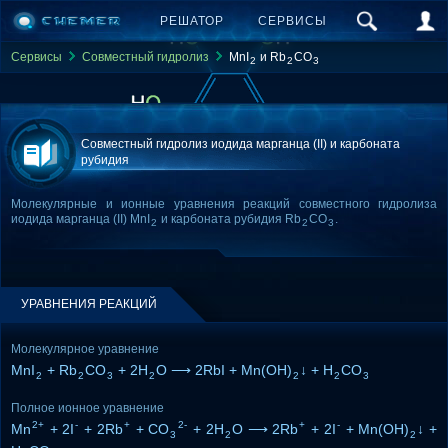
РЕШАТОР
СЕРВИСЫ
Сервисы
Совместный гидролиз
MnI
и Rb
CO
2
2
3
Совместный гидролиз иодида марганца (II) и карбоната
рубидия
Молекулярные и ионные уравнения реакций совместного гидролиза
иодида марганца (II) MnI
и карбоната рубидия Rb
CO
.
2
2
3
УРАВНЕНИЯ РЕАКЦИЙ
Молекулярное уравнение
MnI
+ Rb
CO
+ 2H
O ⟶ 2RbI + Mn(OH)
↓ + H
CO
2
2
3
2
2
2
3
Полное ионное уравнение
2+
-
+
2-
+
-
Mn
+ 2I
+ 2Rb
+ CO
+ 2H
O ⟶ 2Rb
+ 2I
+ Mn(OH)
↓ +
3
2
2