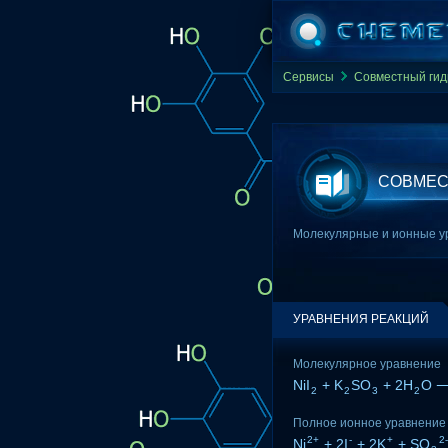
Сервисы
Совместный гид
СОВМЕСТ
Молекулярные и ионные ура
УРАВНЕНИЯ РЕАКЦИЙ
Молекулярное уравнение
NiI
+ K
SO
+ 2H
O ⟶
2
2
3
2
Полное ионное уравнение
2+
-
+
2-
Ni
+ 2I
+ 2K
+ SO