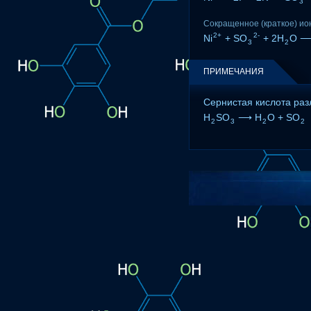
3
Сокращенное (краткое) ио
2+
2-
Ni
+ SO
+ 2H
O ⟶
3
2
ПРИМЕЧАНИЯ
Сернистая кислота разл
H
SO
⟶ H
O + SO
2
3
2
2