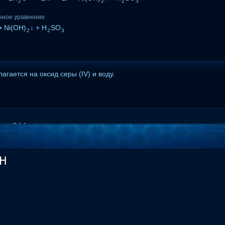
2
2
2
3
нное уравнение
 Ni(OH)
↓ + H
SO
2
2
3
агается на оксид серы (IV) и воду.