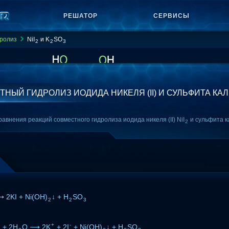
РЕШАТОР
СЕРВИСЫ
ролиз
NiI
и K
SO
2
2
3
НЫЙ ГИДРОЛИЗ ИОДИДА НИКЕЛЯ (II) И СУЛЬФИТА КА
внения реакций совместного гидролиза иодида никеля (II) NiI
и сульфита к
2
 2KI + Ni(OH)
↓ + H
SO
2
2
3
+
-
+ 2H
O ⟶ 2K
+ 2I
+ Ni(OH)
↓ + H
SO