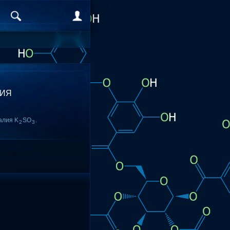
ЛИЯ
алия K
SO
.
2
3