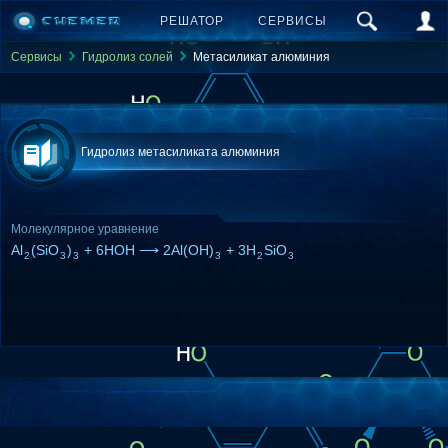
РЕШАТОР
СЕРВИСЫ
Сервисы
Гидролиз солей
Метасиликат алюминия
Гидролиз метасиликата алюминия
Молекулярное уравнение
Al
(SiO
)
+ 6HOH ⟶ 2Al(OH)
+ 3H
SiO
2
3
3
3
2
3