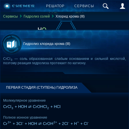
РЕШАТОР
СЕРВИСЫ
Сервисы
Гидролиз солей
Хлорид хрома (III)
Гидролиз хлорида хрома (III)
CrCl
— соль образованная слабым основанием и сильной кислотой,
3
поэтому реакция гидролиза протекает по катиону.
ПЕРВАЯ СТАДИЯ (СТУПЕНЬ) ГИДРОЛИЗА
Молекулярное уравнение
CrCl
+ HOH ⇄ CrOHCl
+ HCl
3
2
Полное ионное уравнение
3+
-
2+
-
+
-
Cr
+ 3Cl
+ HOH ⇄ CrOH
+ 2Cl
+ H
+ Cl