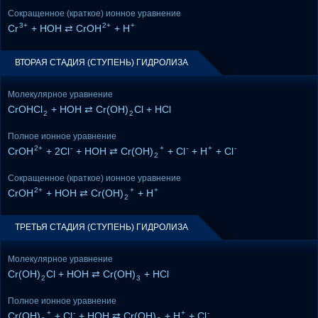
Сокращенное (краткое) ионное уравнение
3+
2+
+
Cr
+ HOH ⇄ CrOH
+ H
ВТОРАЯ СТАДИЯ (СТУПЕНЬ) ГИДРОЛИЗА
Молекулярное уравнение
CrOHCl
+ HOH ⇄ Cr(OH)
Cl + HCl
2
2
Полное ионное уравнение
2+
-
+
-
+
-
CrOH
+ 2Cl
+ HOH ⇄ Cr(OH)
+ Cl
+ H
+ Cl
2
Сокращенное (краткое) ионное уравнение
2+
+
+
CrOH
+ HOH ⇄ Cr(OH)
+ H
2
ТРЕТЬЯ СТАДИЯ (СТУПЕНЬ) ГИДРОЛИЗА
Молекулярное уравнение
Cr(OH)
Cl + HOH ⇄ Cr(OH)
+ HCl
2
3
Полное ионное уравнение
+
-
+
-
Cr(OH)
+ Cl
+ HOH ⇄ Cr(OH)
+ H
+ Cl