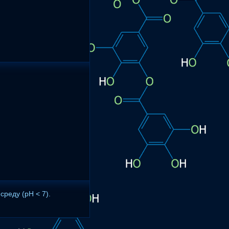
среду (pH < 7).