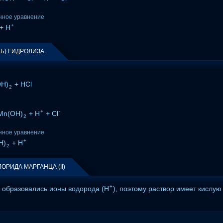
нное уравнение
+
+ H
НЬ) ГИДРОЛИЗА
OH)
+ HCl
2
+
-
Mn(OH)
+ H
+ Cl
2
нное уравнение
+
H)
+ H
2
ОРИДА МАРГАНЦА (II)
+
а образовались ионы водорода (H
), поэтому раствор имеет кислую 