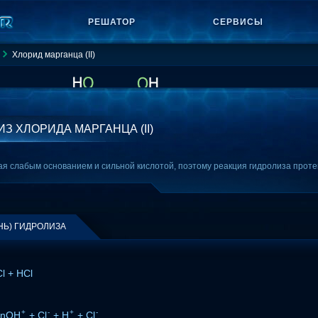
РЕШАТОР
СЕРВИСЫ
Хлорид марганца (II)
З ХЛОРИДА МАРГАНЦА (II)
я слабым основанием и сильной кислотой, поэтому реакция гидролиза протек
НЬ) ГИДРОЛИЗА
 + HCl
+
-
+
-
MnOH
+ Cl
+ H
+ Cl