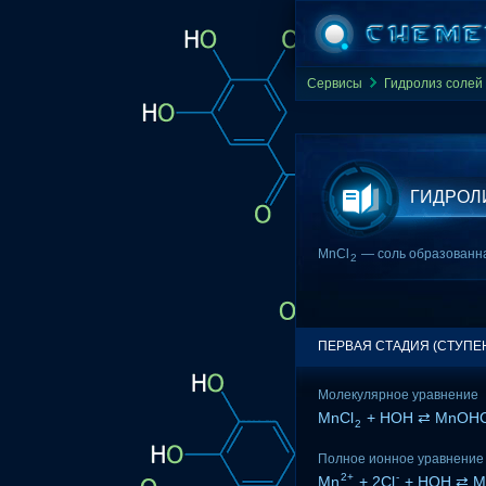
Сервисы
Гидролиз солей
ГИДРОЛИ
MnCl
— соль образованна
2
ПЕРВАЯ СТАДИЯ (СТУПЕ
Молекулярное уравнение
MnCl
+ HOH ⇄ MnOHCl
2
Полное ионное уравнение
2+
-
Mn
+ 2Cl
+ HOH ⇄ 