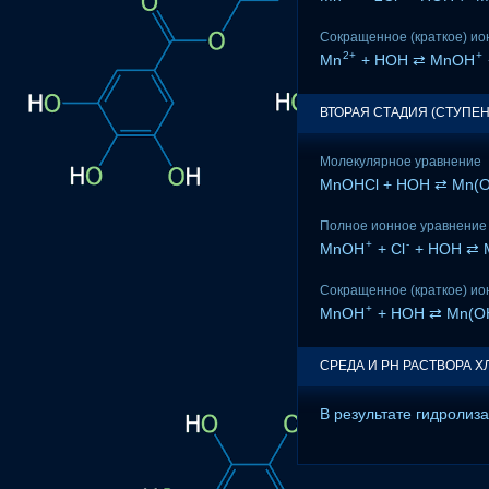
Сокращенное (краткое) ио
2+
+
Mn
+ HOH ⇄ MnOH
ВТОРАЯ СТАДИЯ (СТУПЕ
Молекулярное уравнение
MnOHCl + HOH ⇄ Mn(
Полное ионное уравнение
+
-
MnOH
+ Cl
+ HOH ⇄ 
Сокращенное (краткое) ио
+
MnOH
+ HOH ⇄ Mn(O
СРЕДА И PH РАСТВОРА ХЛ
В результате гидролиз