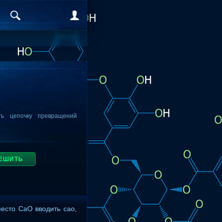
ть цепочку превращений
ЕШИТЬ
место CaO вводить cao,