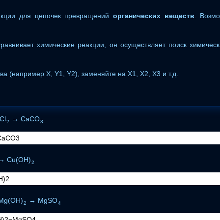
кции для цепочек превращений
органических веществ
. Возм
равнивает химические реакции, он осуществляет поиск химическ
а (например X, Y1, Y2), заменяйте на X1, X2, X3 и т.д.
Cl
→ CaCO
2
3
→ Cu(OH)
2
Mg(OH)
→ MgSO
2
4