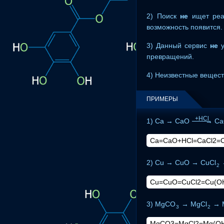
2) Поиск
не
ищет реа
возможность появится.
3) Данный сервис
не
у
превращений.
4) Неизвестные веществ
ПРИМЕРЫ
+HCl
1) Ca → CaO
→
Ca
2) Cu → CuO → CuCl
2
3) MgCO
→ MgCl
→ 
3
2