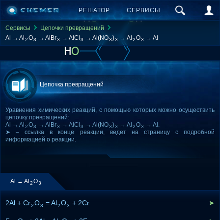
РЕШАТОР
СЕРВИСЫ
Сервисы
Цепочки превращений
Al → Al
O
→ AlBr
→ AlCl
→ Al(NO
)
→ Al
O
→ Al
2
3
3
3
3
3
2
3
Цепочка превращений
Уравнения химических реакций, с помощью которых можно осуществить
цепочку превращений:
Al → Al
O
→ AlBr
→ AlCl
→ Al(NO
)
→ Al
O
→ Al.
2
3
3
3
3
3
2
3
➤ – ссылка в конце реакции, ведет на страницу с подробной
информацией о реакции.
Al → Al
O
2
3
2Al + Cr
O
= Al
O
+ 2Cr
➤
2
3
2
3