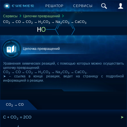
РЕШАТОР
СЕРВИСЫ
Сервисы
Цепочки превращений
CO
→ CO → CO
→ H
CO
→ Na
CO
→ CaCO
2
2
2
3
2
3
3
Цепочка превращений
Уравнения химических реакций, с помощью которых можно осуществить
цепочку превращений:
CO
→ CO → CO
→ H
CO
→ Na
CO
→ CaCO
.
2
2
2
3
2
3
3
➤ – ссылка в конце реакции, ведет на страницу с подробной
информацией о реакции.
CO
→ CO
2
C + CO
= 2CO
➤
2
t