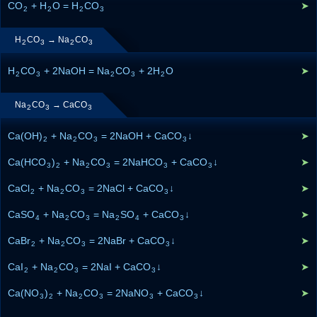
CO
+ H
O = H
CO
➤
2
2
2
3
H
CO
→ Na
CO
2
3
2
3
H
CO
+ 2NaOH = Na
CO
+ 2H
O
➤
2
3
2
3
2
Na
CO
→ CaCO
2
3
3
Ca(OH)
+ Na
CO
= 2NaOH + CaCO
↓
➤
2
2
3
3
Ca(HCO
)
+ Na
CO
= 2NaHCO
+ CaCO
↓
➤
3
2
2
3
3
3
CaCl
+ Na
CO
= 2NaCl + CaCO
↓
➤
2
2
3
3
CaSO
+ Na
CO
= Na
SO
+ CaCO
↓
➤
4
2
3
2
4
3
CaBr
+ Na
CO
= 2NaBr + CaCO
↓
➤
2
2
3
3
CaI
+ Na
CO
= 2NaI + CaCO
↓
➤
2
2
3
3
Ca(NO
)
+ Na
CO
= 2NaNO
+ CaCO
↓
➤
3
2
2
3
3
3