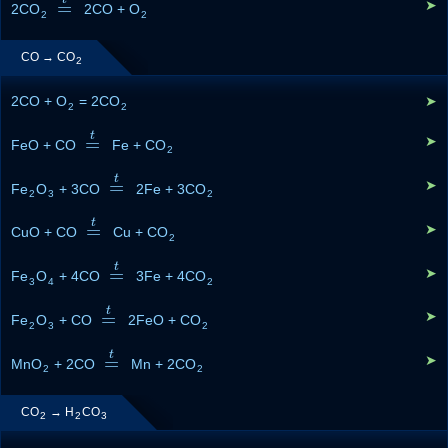
=
➤
2CO
=
t
2CO + O
2
2
CO → CO
2
2CO + O
= 2CO
➤
2
2
t
=
➤
FeO + CO
=
t
Fe + CO
2
t
=
➤
Fe
O
+ 3CO
=
t
2Fe + 3CO
2
3
2
t
=
➤
CuO + CO
=
t
Cu + CO
2
t
=
➤
Fe
O
+ 4CO
=
t
3Fe + 4CO
3
4
2
t
=
➤
Fe
O
+ CO
=
t
2FeO + CO
2
3
2
t
=
➤
MnO
+ 2CO
=
t
Mn + 2CO
2
2
CO
→ H
CO
2
2
3