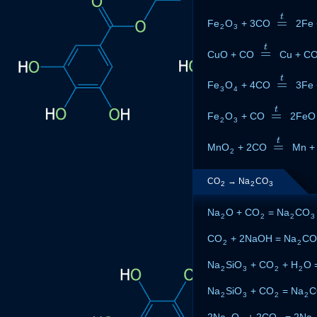
t
=
Fe
O
+ 3CO
=
t
2Fe 
2
3
t
=
CuO + CO
=
t
Cu + C
t
=
Fe
O
+ 4CO
=
t
3Fe 
3
4
t
=
Fe
O
+ CO
=
t
2FeO
2
3
t
=
MnO
+ 2CO
=
t
Mn +
2
CO
→ Na
CO
2
2
3
Na
O + CO
= Na
CO
2
2
2
3
CO
+ 2NaOH = Na
CO
2
2
Na
SiO
+ CO
+ H
O 
2
3
2
2
Na
SiO
+ CO
= Na
C
2
3
2
2
2Na
O
+ 2CO
= 2Na