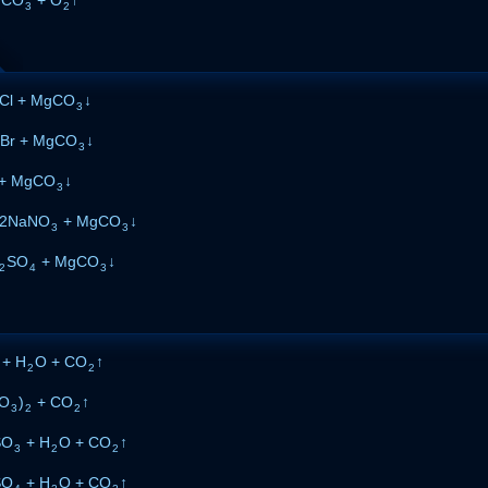
3
2
Cl + MgCO
↓
3
Br + MgCO
↓
3
 + MgCO
↓
3
 2NaNO
+ MgCO
↓
3
3
SO
+ MgCO
↓
2
4
3
+ H
O + CO
↑
2
2
NO
)
+ CO
↑
3
2
2
SO
+ H
O + CO
↑
3
2
2
SO
+ H
O + CO
↑