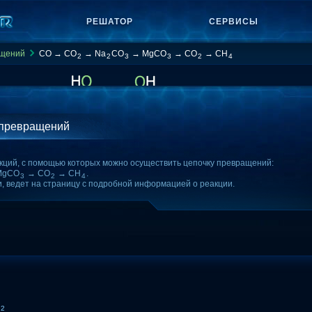
РЕШАТОР
СЕРВИСЫ
ащений
CO → CO
→ Na
CO
→ MgCO
→ CO
→ CH
2
2
3
3
2
4
 превращений
кций, с помощью которых можно осуществить цепочку превращений:
MgCO
→ CO
→ CH
.
3
2
4
и, ведет на страницу с подробной информацией о реакции.
O
2