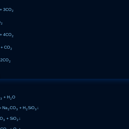
+ 3CO
2
O
2
+ 4CO
2
 + CO
2
 2CO
2
+ H
O
3
2
= Na
CO
+ H
SiO
↓
2
3
2
3
O
+ SiO
↓
3
2
CO
+ O
↑