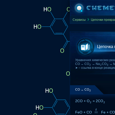
Сервисы
Цепочки превр
Цепочка
Уравнения химических реа
CO → CO
→ Na
CO
→ 
2
2
3
➤ – ссылка в конце реакци
CO → CO
2
2CO + O
= 2CO
2
2
t
=
FeO + CO
=
t
Fe + C