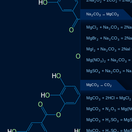
2
2
2
2
Na
CO
→ MgCO
2
3
3
MgCl
+ Na
CO
= 2Na
2
2
3
MgBr
+ Na
CO
= 2Na
2
2
3
MgI
+ Na
CO
= 2NaI
2
2
3
Mg(NO
)
+ Na
CO
=
3
2
2
3
MgSO
+ Na
CO
= Na
4
2
3
MgCO
→ CO
3
2
MgCO
+ 2HCl = MgCl
3
2
MgCO
+ N
O
= Mg(
3
2
5
MgCO
+ H
SO
= Mg
3
2
3
MgCO
+ H
SO
= Mg