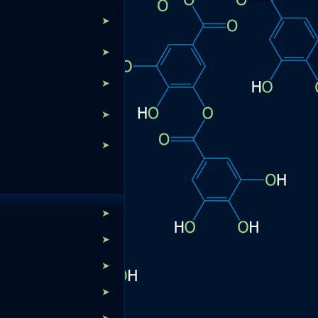
➤
➤
➤
➤
➤
➤
➤
➤
➤
➤