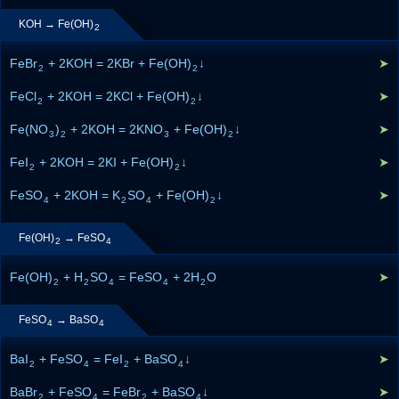
KOH → Fe(OH)
2
FeBr
+ 2KOH = 2KBr + Fe(OH)
↓
➤
2
2
FeCl
+ 2KOH = 2KCl + Fe(OH)
↓
➤
2
2
Fe(NO
)
+ 2KOH = 2KNO
+ Fe(OH)
↓
➤
3
2
3
2
FeI
+ 2KOH = 2KI + Fe(OH)
↓
➤
2
2
FeSO
+ 2KOH = K
SO
+ Fe(OH)
↓
➤
4
2
4
2
Fe(OH)
→ FeSO
2
4
Fe(OH)
+ H
SO
= FeSO
+ 2H
O
➤
2
2
4
4
2
FeSO
→ BaSO
4
4
BaI
+ FeSO
= FeI
+ BaSO
↓
➤
2
4
2
4
BaBr
+ FeSO
= FeBr
+ BaSO
↓
➤
2
4
2
4