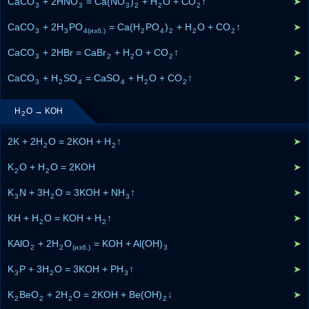
CaCO
+ 2HNO
= Ca(NO
)
+ H
O + CO
↑
➤
3
3
3
2
2
2
CaCO
+ 2H
PO
= Ca(H
PO
)
+ H
O + CO
↑
➤
3
3
4(изб.)
2
4
2
2
2
CaCO
+ 2HBr = CaBr
+ H
O + CO
↑
➤
3
2
2
2
CaCO
+ H
SO
= CaSO
+ H
O + CO
↑
➤
3
2
4
4
2
2
H
O → KOH
2
2K + 2H
O = 2KOH + H
↑
➤
2
2
K
O + H
O = 2KOH
➤
2
2
K
N + 3H
O = 3KOH + NH
↑
➤
3
2
3
KH + H
O = KOH + H
↑
➤
2
2
KAlO
+ 2H
O
= KOH + Al(OH)
➤
2
2
(изб.)
3
K
P + 3H
O = 3KOH + PH
↑
➤
3
2
3
K
BeO
+ 2H
O = 2KOH + Be(OH)
↓
➤
2
2
2
2