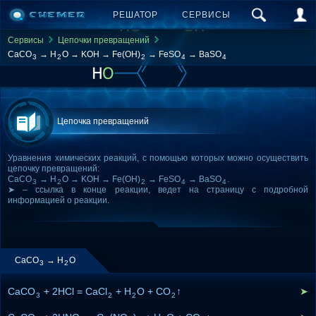
РЕШАТОР
СЕРВИСЫ
Сервисы
Цепочки превращений
CaCO
→ H
O → KOH → Fe(OH)
→ FeSO
→ BaSO
3
2
2
4
4
Цепочка превращений
Уравнения химических реакций, с помощью которых можно осуществить
цепочку превращений:
CaCO
→ H
O → KOH → Fe(OH)
→ FeSO
→ BaSO
.
3
2
2
4
4
➤ – ссылка в конце реакции, ведет на страницу с подробной
информацией о реакции.
CaCO
→ H
O
3
2
CaCO
+ 2HCl = CaCl
+ H
O + CO
↑
➤
3
2
2
2