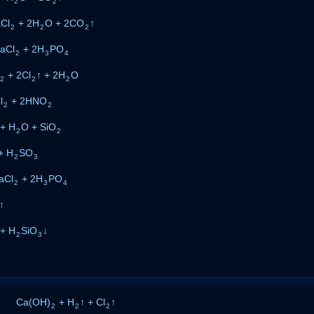
2
2
Cl
+ 2H
O + 2CO
↑
2
2
2
aCl
+ 2H
PO
2
3
4
+ 2Cl
↑ + 2H
O
2
2
2
l
+ 2HNO
2
2
+ H
O + SiO
2
2
+ H
SO
2
3
aCl
+ 2H
PO
2
3
4
↑
+ H
SiO
↓
2
3
о
л
и
Ca(OH)
з
+ H
↑ + Cl
↑
2
2
2