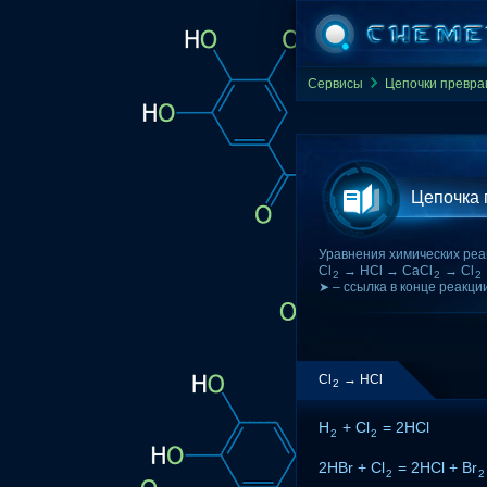
Сервисы
Цепочки превр
Цепочка
Уравнения химических реа
Cl
→ HCl → CaCl
→ Cl
2
2
2
➤ – ссылка в конце реакци
Cl
→ HCl
2
H
+ Cl
= 2HCl
2
2
2HBr + Cl
= 2HCl + Br
2
2