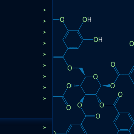
➤
➤
➤
➤
➤
➤
➤
➤
➤
➤