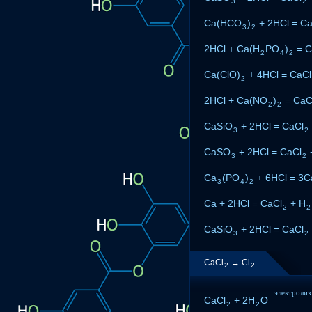
3
2
Ca(HCO
)
+ 2HCl = Ca
3
2
2HCl + Ca(H
PO
)
= C
2
4
2
Ca(ClO)
+ 4HCl = CaCl
2
2HCl + Ca(NO
)
= CaC
2
2
CaSiO
+ 2HCl = CaCl
3
2
CaSO
+ 2HCl = CaCl
3
2
Ca
(PO
)
+ 6HCl = 3C
3
4
2
Ca + 2HCl = CaCl
+ H
2
2
CaSiO
+ 2HCl = CaCl
3
2
CaCl
→ Cl
2
2
э
л
е
к
т
р
о
л
и
з
=
CaCl
+ 2H
O
=
э
л
е
к
т
р
2
2