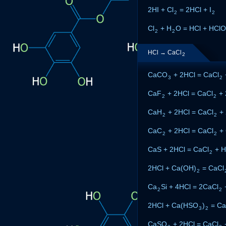
2HI + Cl
= 2HCl + I
2
2
Cl
+ H
O = HCl + HClO
2
2
HCl → CaCl
2
CaCO
+ 2HCl = CaCl
3
2
CaF
+ 2HCl = CaCl
+ 
2
2
CaH
+ 2HCl = CaCl
+ 
2
2
CaC
+ 2HCl = CaCl
+
2
2
CaS + 2HCl = CaCl
+ H
2
2HCl + Ca(OH)
= CaCl
2
Ca
Si + 4HCl = 2CaCl
2
2
2HCl + Ca(HSO
)
= Ca
3
2
CaSO
+ 2HCl = CaCl