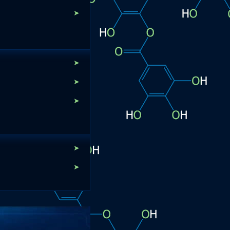
➤
➤
➤
➤
➤
➤