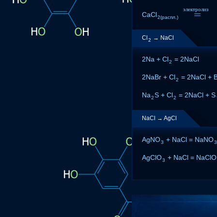
э
л
е
к
т
р
о
л
и
з
=
CaCl
=
э
л
е
к
т
р
о
2(распл.)
Cl
→ NaCl
2
2Na + Cl
= 2NaCl
2
2NaBr + Cl
= 2NaCl + B
2
Na
S + Cl
= 2NaCl + S
2
2
NaCl → AgCl
AgNO
+ NaCl = NaNO
3
3
AgClO
+ NaCl = NaClO
3