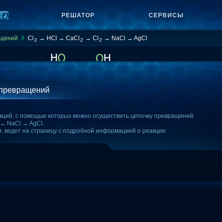
РЕШАТОР
СЕРВИСЫ
ащений
Cl
→ HCl → CaCl
→ Cl
→ NaCl → AgCl
2
2
2
 превращений
кций, с помощью которых можно осуществить цепочку превращений:
→ NaCl → AgCl.
и, ведет на страницу с подробной информацией о реакции.