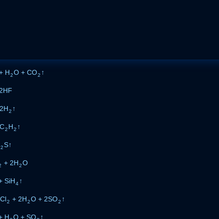
+ H
O + CO
↑
2
2
2HF
2H
↑
2
 C
H
↑
2
2
S↑
2
+ 2H
O
2
2
+ SiH
↑
4
Cl
+ 2H
O + 2SO
↑
2
2
2
+ H
O + SO
↑