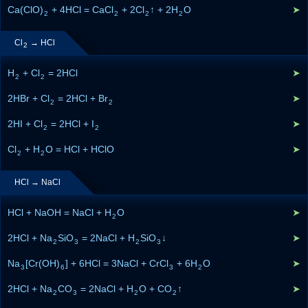
Ca(ClO)
+ 4HCl = CaCl
+ 2Cl
↑ + 2H
O
➤
2
2
2
2
Cl
→ HCl
2
H
+ Cl
= 2HCl
➤
2
2
2HBr + Cl
= 2HCl + Br
➤
2
2
2HI + Cl
= 2HCl + I
➤
2
2
Cl
+ H
O = HCl + HClO
➤
2
2
HCl → NaCl
HCl + NaOH = NaCl + H
O
➤
2
2HCl + Na
SiO
= 2NaCl + H
SiO
↓
➤
2
3
2
3
Na
[Cr(OH)
] + 6HCl = 3NaCl + CrCl
+ 6H
O
➤
3
6
3
2
2HCl + Na
CO
= 2NaCl + H
O + CO
↑
➤
2
3
2
2