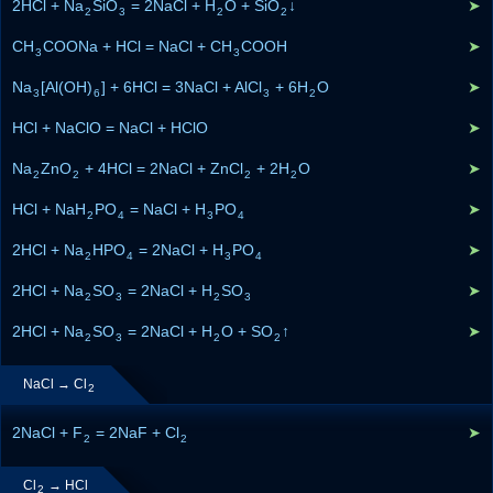
2HCl + Na
SiO
= 2NaCl + H
O + SiO
↓
➤
2
3
2
2
CH
COONa + HCl = NaCl + CH
COOH
➤
3
3
Na
[Al(OH)
] + 6HCl = 3NaCl + AlCl
+ 6H
O
➤
3
6
3
2
HCl + NaClO = NaCl + HClO
➤
Na
ZnO
+ 4HCl = 2NaCl + ZnCl
+ 2H
O
➤
2
2
2
2
HCl + NaH
PO
= NaCl + H
PO
➤
2
4
3
4
2HCl + Na
HPO
= 2NaCl + H
PO
➤
2
4
3
4
2HCl + Na
SO
= 2NaCl + H
SO
➤
2
3
2
3
2HCl + Na
SO
= 2NaCl + H
O + SO
↑
➤
2
3
2
2
NaCl → Cl
2
2NaCl + F
= 2NaF + Cl
➤
2
2
Cl
→ HCl
2