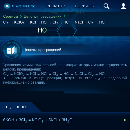
РЕШАТОР
СЕРВИСЫ
Сервисы
Цепочки превращений
Cl
→ KClO
→ KCl → HCl → Cl
→ HCl → NaCl → Cl
→ HCl
2
3
2
2
Цепочка превращений
Уравнения химических реакций, с помощью которых можно осуществить
цепочку превращений:
Cl
→ KClO
→ KCl → HCl → Cl
→ HCl → NaCl → Cl
→ HCl.
2
3
2
2
➤ – ссылка в конце реакции, ведет на страницу с подробной
информацией о реакции.
Cl
→ KClO
2
3
6KOH + 3Cl
= KClO
+ 5KCl + 3H
O
➤
2
3
2