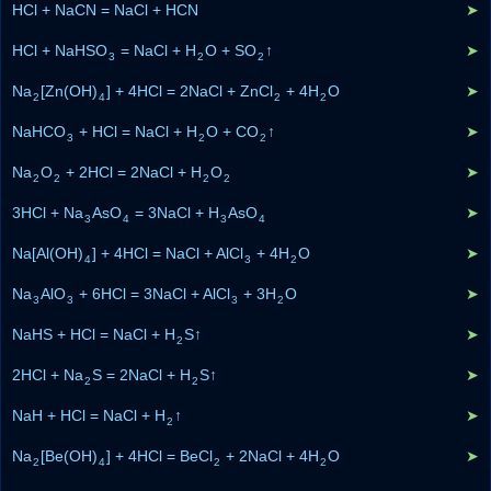
HCl + NaCN = NaCl + HCN
➤
HCl + NaHSO
= NaCl + H
O + SO
↑
➤
3
2
2
Na
[Zn(OH)
] + 4HCl = 2NaCl + ZnCl
+ 4H
O
➤
2
4
2
2
NaHCO
+ HCl = NaCl + H
O + CO
↑
➤
3
2
2
Na
O
+ 2HCl = 2NaCl + H
O
➤
2
2
2
2
3HCl + Na
AsO
= 3NaCl + H
AsO
➤
3
4
3
4
Na[Al(OH)
] + 4HCl = NaCl + AlCl
+ 4H
O
➤
4
3
2
Na
AlO
+ 6HCl = 3NaCl + AlCl
+ 3H
O
➤
3
3
3
2
NaHS + HCl = NaCl + H
S↑
➤
2
2HCl + Na
S = 2NaCl + H
S↑
➤
2
2
NaH + HCl = NaCl + H
↑
➤
2
Na
[Be(OH)
] + 4HCl = BeCl
+ 2NaCl + 4H
O
➤
2
4
2
2