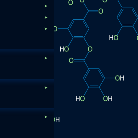
➤
➤
➤
➤
➤
➤