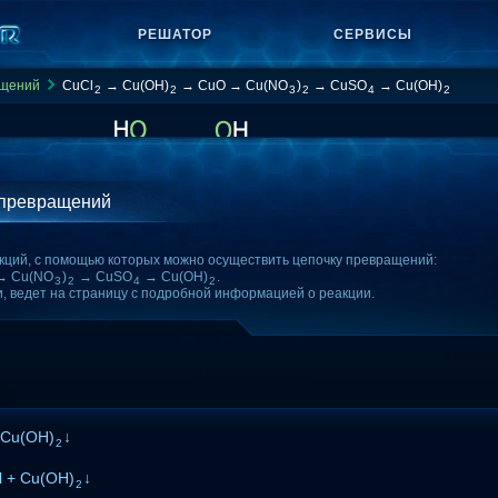
РЕШАТОР
СЕРВИСЫ
ащений
CuCl
→ Cu(OH)
→ CuO → Cu(NO
)
→ CuSO
→ Cu(OH)
2
2
3
2
4
2
 превращений
кций, с помощью которых можно осуществить цепочку превращений:
→ Cu(NO
)
→ CuSO
→ Cu(OH)
.
3
2
4
2
и, ведет на страницу с подробной информацией о реакции.
 Cu(OH)
↓
2
 + Cu(OH)
↓
2