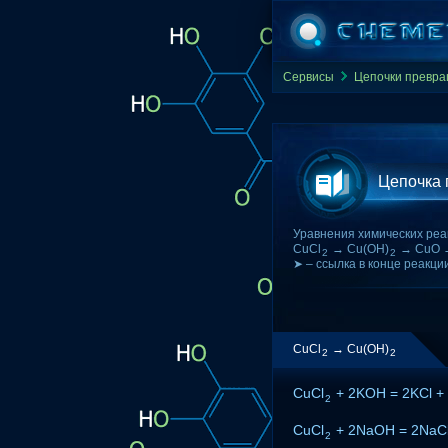
Сервисы
Цепочки превр
Цепочка
Уравнения химических реа
CuCl
→ Cu(OH)
→ CuO 
2
2
➤ – ссылка в конце реакци
CuCl
→ Cu(OH)
2
2
CuCl
+ 2KOH = 2KCl +
2
CuCl
+ 2NaOH = 2NaCl
2