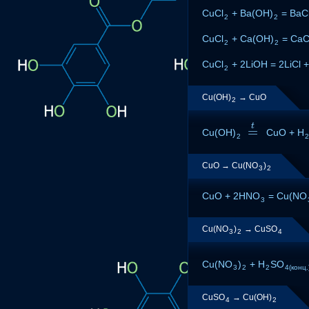
CuCl
+ Ba(OH)
= BaC
2
2
CuCl
+ Ca(OH)
= CaC
2
2
CuCl
+ 2LiOH = 2LiCl 
2
Cu(OH)
→ CuO
2
t
=
Cu(OH)
=
t
CuO + H
2
CuO → Cu(NO
)
3
2
CuO + 2HNO
= Cu(NO
3
Cu(NO
)
→ CuSO
3
2
4
Cu(NO
)
+ H
SO
3
2
2
4(конц.
CuSO
→ Cu(OH)
4
2