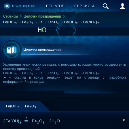
РЕШАТОР
СЕРВИСЫ
Сервисы
Цепочки превращений
Fe(OH)
→ Fe
O
→ Fe → FeSO
→ Fe(OH)
→ Fe(NO
)
3
2
3
4
2
3
2
Цепочка превращений
Уравнения химических реакций, с помощью которых можно осуществить
цепочку превращений:
Fe(OH)
→ Fe
O
→ Fe → FeSO
→ Fe(OH)
→ Fe(NO
)
.
3
2
3
4
2
3
2
➤ – ссылка в конце реакции, ведет на страницу с подробной
информацией о реакции.
Fe(OH)
→ Fe
O
3
2
3
t
=
➤
2Fe(OH)
=
t
Fe
O
+ 3H
O
3
2
3
2