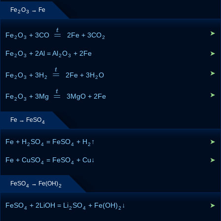
Fe
O
→ Fe
2
3
t
=
➤
Fe
O
+ 3CO
=
t
2Fe + 3CO
2
3
2
Fe
O
+ 2Al = Al
O
+ 2Fe
➤
2
3
2
3
t
=
➤
Fe
O
+ 3H
=
t
2Fe + 3H
O
2
3
2
2
t
=
➤
Fe
O
+ 3Mg
=
t
3MgO + 2Fe
2
3
Fe → FeSO
4
Fe + H
SO
= FeSO
+ H
↑
➤
2
4
4
2
Fe + CuSO
= FeSO
+ Cu↓
➤
4
4
FeSO
→ Fe(OH)
4
2
FeSO
+ 2LiOH = Li
SO
+ Fe(OH)
↓
➤
4
2
4
2