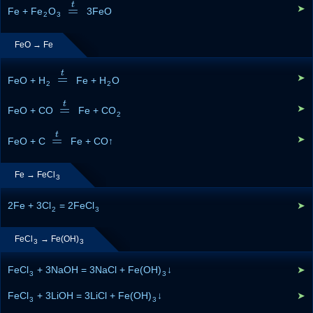
t
=
➤
Fe + Fe
O
=
t
3FeO
2
3
FeO → Fe
t
=
➤
FeO + H
=
t
Fe + H
O
2
2
t
=
➤
FeO + CO
=
t
Fe + CO
2
t
=
➤
FeO + C
=
t
Fe + CO↑
Fe → FeCl
3
2Fe + 3Cl
= 2FeCl
➤
2
3
FeCl
→ Fe(OH)
3
3
FeCl
+ 3NaOH = 3NaCl + Fe(OH)
↓
➤
3
3
FeCl
+ 3LiOH = 3LiCl + Fe(OH)
↓
➤
3
3