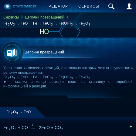
РЕШАТОР
СЕРВИСЫ
Сервисы
Цепочки превращений
Fe
O
→ FeO → Fe → FeCl
→ Fe(OH)
→ Fe
O
2
3
3
3
2
3
Цепочка превращений
Уравнения химических реакций, с помощью которых можно осуществить
цепочку превращений:
Fe
O
→ FeO → Fe → FeCl
→ Fe(OH)
→ Fe
O
.
2
3
3
3
2
3
➤ – ссылка в конце реакции, ведет на страницу с подробной
информацией о реакции.
Fe
O
→ FeO
2
3
t
=
➤
Fe
O
+ CO
=
t
2FeO + CO
2
3
2