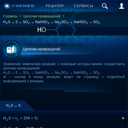
РЕШАТОР
СЕРВИСЫ
Сервисы
Цепочки превращений
H
S → S → SO
→ NaHSO
→ Na
SO
→ NaHSO
→ SO
2
2
3
2
3
3
2
Цепочка превращений
Уравнения химических реакций, с помощью которых можно осуществить
цепочку превращений:
H
S → S → SO
→ NaHSO
→ Na
SO
→ NaHSO
→ SO
.
2
2
3
2
3
3
2
➤ – ссылка в конце реакции, ведет на страницу с подробной
информацией о реакции.
H
S → S
2
H
S + I
= 2HI + S↓
➤
2
2