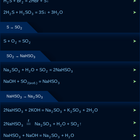
H
S + Br
= 2HBr + S↓
➤
2
2
2H
S + H
SO
= 3S↓ + 3H
O
➤
2
2
3
2
S → SO
2
S + O
= SO
➤
2
2
SO
→ NaHSO
2
3
Na
SO
+ H
O + SO
= 2NaHSO
➤
2
3
2
2
3
NaOH + SO
= NaHSO
➤
2(изб.)
3
NaHSO
→ Na
SO
3
2
3
2NaHSO
+ 2KOH = Na
SO
+ K
SO
+ 2H
O
➤
3
2
3
2
3
2
t
=
➤
2NaHSO
=
t
Na
SO
+ H
O + SO
↑
3
2
3
2
2
NaHSO
+ NaOH = Na
SO
+ H
O
➤
3
2
3
2