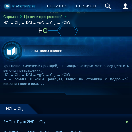
РЕШАТОР
СЕРВИСЫ
Сервисы
Цепочки превращений
HCl → Cl
→ KCl → AgCl → Cl
→ KClO
2
2
Цепочка превращений
Уравнения химических реакций, с помощью которых можно осуществить
цепочку превращений:
HCl → Cl
→ KCl → AgCl → Cl
→ KClO.
2
2
➤ – ссылка в конце реакции, ведет на страницу с подробной
информацией о реакции.
HCl → Cl
2
2HCl + F
= 2HF + Cl
➤
2
2