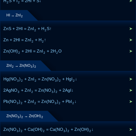
H
S + I
= 2HI + S↓
➤
2
2
HI → ZnI
2
ZnS + 2HI = ZnI
+ H
S↑
➤
2
2
Zn + 2HI = ZnI
+ H
↑
➤
2
2
Zn(OH)
+ 2HI = ZnI
+ 2H
O
➤
2
2
2
ZnI
→ Zn(NO
)
2
3
2
Hg(NO
)
+ ZnI
= Zn(NO
)
+ HgI
↓
➤
3
2
2
3
2
2
2AgNO
+ ZnI
= Zn(NO
)
+ 2AgI↓
➤
3
2
3
2
Pb(NO
)
+ ZnI
= Zn(NO
)
+ PbI
↓
➤
3
2
2
3
2
2
Zn(NO
)
→ Zn(OH)
3
2
2
Zn(NO
)
+ Ca(OH)
= Ca(NO
)
+ Zn(OH)
↓
➤
3
2
2
3
2
2