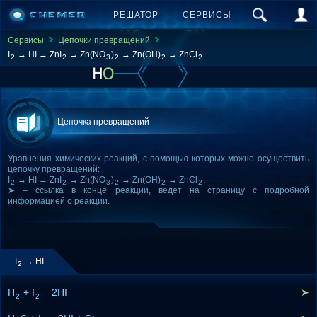
РЕШАТОР
СЕРВИСЫ
Сервисы
Цепочки превращений
I
→ HI → ZnI
→ Zn(NO
)
→ Zn(OH)
→ ZnCl
2
2
3
2
2
2
Цепочка превращений
Уравнения химических реакций, с помощью которых можно осуществить
цепочку превращений:
I
→ HI → ZnI
→ Zn(NO
)
→ Zn(OH)
→ ZnCl
.
2
2
3
2
2
2
➤ – ссылка в конце реакции, ведет на страницу с подробной
информацией о реакции.
I
→ HI
2
H
+ I
= 2HI
➤
2
2