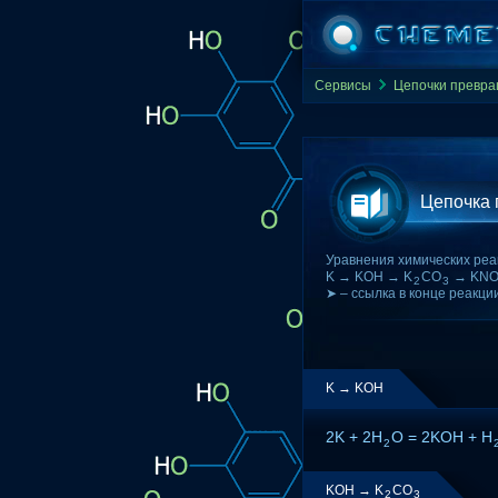
Сервисы
Цепочки превр
Цепочка
Уравнения химических реа
K → KOH → K
CO
→ KN
2
3
➤ – ссылка в конце реакци
K → KOH
2K + 2H
O = 2KOH + H
2
KOH → K
CO
2
3