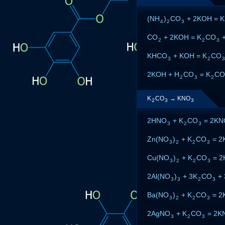
(NH
)
CO
+ 2KOH = K
4
2
3
CO
+ 2KOH = K
CO
+
2
2
3
KHCO
+ KOH = K
CO
3
2
3
2KOH + H
CO
= K
CO
2
3
2
K
CO
→ KNO
2
3
3
2HNO
+ K
CO
= 2KN
3
2
3
Zn(NO
)
+ K
CO
= 2
3
2
2
3
Cu(NO
)
+ K
CO
= 2
3
2
2
3
2Al(NO
)
+ 3K
CO
+ 
3
3
2
3
Ba(NO
)
+ K
CO
= 2
3
2
2
3
2AgNO
+ K
CO
= 2K
3
2
3