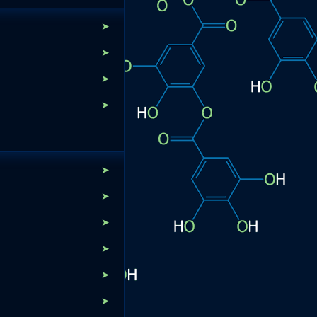
➤
➤
➤
➤
➤
➤
➤
➤
➤
➤