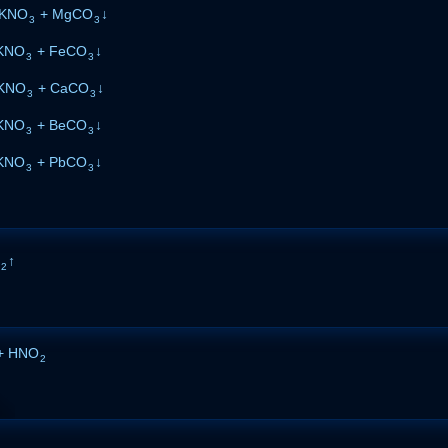
2KNO
+ MgCO
↓
3
3
KNO
+ FeCO
↓
3
3
KNO
+ CaCO
↓
3
3
KNO
+ BeCO
↓
3
3
KNO
+ PbCO
↓
3
3
O
↑
2
+ HNO
2