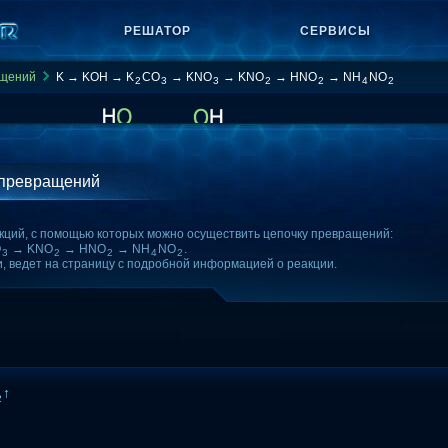
РЕШАТОР
СЕРВИСЫ
ащений
K → KOH → K
CO
→ KNO
→ KNO
→ HNO
→ NH
NO
2
3
3
2
2
4
2
 превращений
кций, с помощью которых можно осуществить цепочку превращений:
O
→ KNO
→ HNO
→ NH
NO
.
3
2
2
4
2
и, ведет на страницу с подробной информацией о реакции.
↑
2