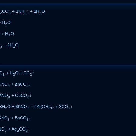
CO
+ 2NH
↑ + 2H
O
2
3
3
2
 H
O
2
+ H
O
2
+ 2H
O
3
2
O
+ H
O + CO
↑
3
2
2
KNO
+ ZnCO
↓
3
3
KNO
+ CuCO
↓
3
3
3H
O = 6KNO
+ 2Al(OH)
↓ + 3CO
↑
2
3
3
2
KNO
+ BaCO
↓
3
3
NO
+ Ag
CO
↓
3
2
3