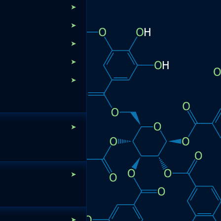
➤
➤
➤
➤
➤
➤
➤
➤