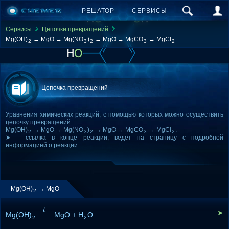
РЕШАТОР
СЕРВИСЫ
Сервисы
Цепочки превращений
Mg(OH)
→ MgO → Mg(NO
)
→ MgO → MgCO
→ MgCl
2
3
2
3
2
Цепочка превращений
Уравнения химических реакций, с помощью которых можно осуществить
цепочку превращений:
Mg(OH)
→ MgO → Mg(NO
)
→ MgO → MgCO
→ MgCl
.
2
3
2
3
2
➤ – ссылка в конце реакции, ведет на страницу с подробной
информацией о реакции.
Mg(OH)
→ MgO
2
t
=
➤
Mg(OH)
=
t
MgO + H
O
2
2