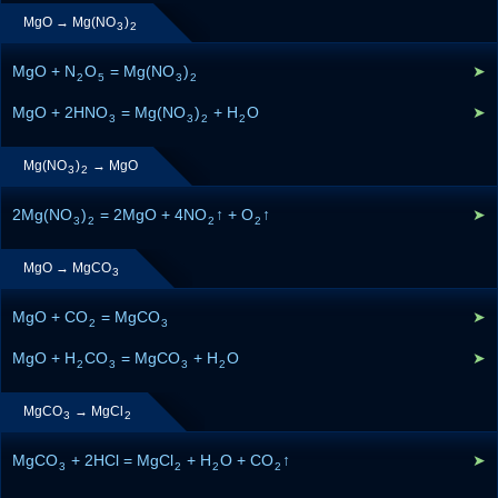
MgO → Mg(NO
)
3
2
MgO + N
O
= Mg(NO
)
➤
2
5
3
2
MgO + 2HNO
= Mg(NO
)
+ H
O
➤
3
3
2
2
Mg(NO
)
→ MgO
3
2
2Mg(NO
)
= 2MgO + 4NO
↑ + O
↑
➤
3
2
2
2
MgO → MgCO
3
MgO + CO
= MgCO
➤
2
3
MgO + H
CO
= MgCO
+ H
O
➤
2
3
3
2
MgCO
→ MgCl
3
2
MgCO
+ 2HCl = MgCl
+ H
O + CO
↑
➤
3
2
2
2