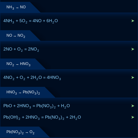
NH
→ NO
3
4NH
+ 5O
= 4NO + 6H
O
➤
3
2
2
NO → NO
2
2NO + O
= 2NO
➤
2
2
NO
→ HNO
2
3
4NO
+ O
+ 2H
O = 4HNO
➤
2
2
2
3
HNO
→ Pb(NO
)
3
3
2
PbO + 2HNO
= Pb(NO
)
+ H
O
➤
3
3
2
2
Pb(OH)
+ 2HNO
= Pb(NO
)
+ 2H
O
➤
2
3
3
2
2
Pb(NO
)
→ O
3
2
2