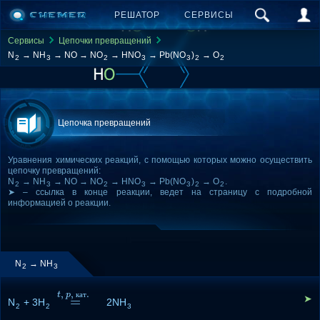
РЕШАТОР
СЕРВИСЫ
Сервисы
Цепочки превращений
N
→ NH
→ NO → NO
→ HNO
→ Pb(NO
)
→ O
2
3
2
3
3
2
2
Цепочка превращений
Уравнения химических реакций, с помощью которых можно осуществить
цепочку превращений:
N
→ NH
→ NO → NO
→ HNO
→ Pb(NO
)
→ O
.
2
3
2
3
3
2
2
➤ – ссылка в конце реакции, ведет на страницу с подробной
информацией о реакции.
N
→ NH
2
3
,
,
.
t
p
к
а
т
➤
=
N
+ 3H
=
t
,
p
,
к
а
т
.
2NH
2
2
3