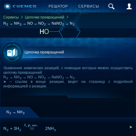
РЕШАТОР
СЕРВИСЫ
Сервисы
Цепочки превращений
N
→ NH
→ NO → NO
→ NaNO
→ N
2
3
2
2
2
Цепочка превращений
Уравнения химических реакций, с помощью которых можно осуществить
цепочку превращений:
N
→ NH
→ NO → NO
→ NaNO
→ N
.
2
3
2
2
2
➤ – ссылка в конце реакции, ведет на страницу с подробной
информацией о реакции.
N
→ NH
2
3
,
,
.
t
p
к
а
т
➤
=
N
+ 3H
=
t
,
p
,
к
а
т
.
2NH
2
2
3