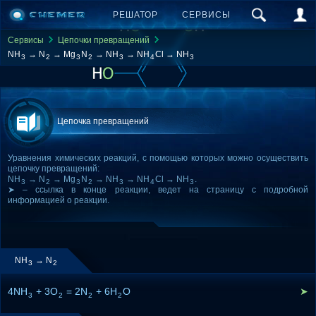
РЕШАТОР
СЕРВИСЫ
Сервисы
Цепочки превращений
NH
→ N
→ Mg
N
→ NH
→ NH
Cl → NH
3
2
3
2
3
4
3
Цепочка превращений
Уравнения химических реакций, с помощью которых можно осуществить
цепочку превращений:
NH
→ N
→ Mg
N
→ NH
→ NH
Cl → NH
.
3
2
3
2
3
4
3
➤ – ссылка в конце реакции, ведет на страницу с подробной
информацией о реакции.
NH
→ N
3
2
4NH
+ 3O
= 2N
+ 6H
O
➤
3
2
2
2