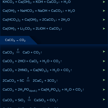
KHCO
+ Ca(OH)
= KOH + CaCO
↓ + H
O
➤
3
2
3
2
Ca(OH)
+ NaHCO
= NaOH + CaCO
↓ + H
O
➤
2
3
3
2
Ca(HCO
)
+ Ca(OH)
= 2CaCO
↓ + 2H
O
➤
3
2
2
3
2
Ca(OH)
+ Li
CO
= 2LiOH + CaCO
↓
➤
2
2
3
3
CaCO
→ CO
3
2
t
=
➤
CaCO
=
t
CaO + CO
↑
3
2
CaCO
+ 2HCl = CaCl
+ H
O + CO
↑
➤
3
2
2
2
CaCO
+ 2HNO
= Ca(NO
)
+ H
O + CO
↑
➤
3
3
3
2
2
2
t
=
➤
2CaCO
+ 5C
=
t
2CaC
+ 3CO
↑
3
2
2
CaCO
+ 2H
PO
= Ca(H
PO
)
+ H
O + CO
↑
➤
3
3
4(изб.)
2
4
2
2
2
t
=
➤
CaCO
+ SiO
=
t
CaSiO
+ CO
↑
3
2
3
2