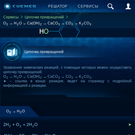
РЕШАТОР
СЕРВИСЫ
Сервисы
Цепочки превращений
O
→ H
O → Ca(OH)
→ CaCO
→ CO
→ K
CO
2
2
2
3
2
2
3
Цепочка превращений
Уравнения химических реакций, с помощью которых можно осуществить
цепочку превращений:
O
→ H
O → Ca(OH)
→ CaCO
→ CO
→ K
CO
.
2
2
2
3
2
2
3
➤ – ссылка в конце реакции, ведет на страницу с подробной
информацией о реакции.
O
→ H
O
2
2
2H
+ O
= 2H
O
➤
2
2
2