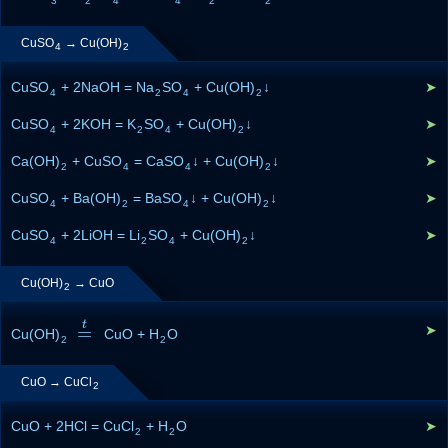
3
2
4
4
2
2
CuSO
→ Cu(OH)
4
2
CuSO
+ 2NaOH = Na
SO
+ Cu(OH)
↓
➤
4
2
4
2
CuSO
+ 2KOH = K
SO
+ Cu(OH)
↓
➤
4
2
4
2
Ca(OH)
+ CuSO
= CaSO
↓ + Cu(OH)
↓
➤
2
4
4
2
CuSO
+ Ba(OH)
= BaSO
↓ + Cu(OH)
↓
➤
4
2
4
2
CuSO
+ 2LiOH = Li
SO
+ Cu(OH)
↓
➤
4
2
4
2
Cu(OH)
→ CuO
2
t
=
➤
Cu(OH)
=
t
CuO + H
O
2
2
CuO → CuCl
2
CuO + 2HCl = CuCl
+ H
O
➤
2
2