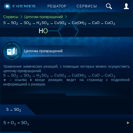
РЕШАТОР
СЕРВИСЫ
Сервисы
Цепочки превращений
S → SO
→ SO
→ H
SO
→ CuSO
→ Cu(OH)
→ CuO → CuCl
2
3
2
4
4
2
2
Цепочка превращений
Уравнения химических реакций, с помощью которых можно осуществить
цепочку превращений:
S → SO
→ SO
→ H
SO
→ CuSO
→ Cu(OH)
→ CuO → CuCl
.
2
3
2
4
4
2
2
➤ – ссылка в конце реакции, ведет на страницу с подробной
информацией о реакции.
S → SO
2
S + O
= SO
➤
2
2