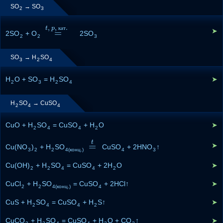
SO
→ SO
2
3
,
,
.
t
p
к
а
т
➤
=
2SO
+ O
=
t
,
p
,
к
а
т
.
2SO
2
2
3
SO
→ H
SO
3
2
4
H
O + SO
= H
SO
➤
2
3
2
4
H
SO
→ CuSO
2
4
4
CuO + H
SO
= CuSO
+ H
O
➤
2
4
4
2
t
=
➤
Cu(NO
)
+ H
SO
=
t
CuSO
+ 2HNO
↑
3
2
2
4(конц.)
4
3
Cu(OH)
+ H
SO
= CuSO
+ 2H
O
➤
2
2
4
4
2
CuCl
+ H
SO
= CuSO
+ 2HCl↑
➤
2
2
4(конц.)
4
CuS + H
SO
= CuSO
+ H
S↑
➤
2
4
4
2
CuCO
+ H
SO
= CuSO
+ H
O + CO
↑
➤