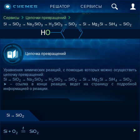
РЕШАТОР
СЕРВИСЫ
Сервисы
Цепочки превращений
Si → SiO
→ Na
SiO
→ H
SiO
→ SiO
→ Si → Mg
Si → SiH
→ SiO
2
2
3
2
3
2
2
4
2
Цепочка превращений
Уравнения химических реакций, с помощью которых можно осуществить
цепочку превращений:
Si → SiO
→ Na
SiO
→ H
SiO
→ SiO
→ Si → Mg
Si → SiH
→ SiO
.
2
2
3
2
3
2
2
4
2
➤ – ссылка в конце реакции, ведет на страницу с подробной
информацией о реакции.
Si → SiO
2
t
=
➤
Si + O
=
t
SiO
2
2