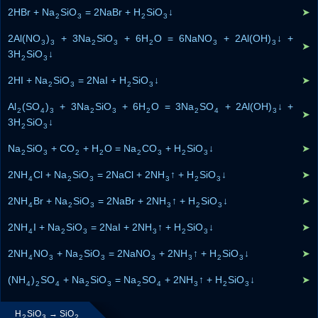
2HBr + Na
SiO
= 2NaBr + H
SiO
↓
➤
2
3
2
3
2Al(NO
)
+ 3Na
SiO
+ 6H
O = 6NaNO
+ 2Al(OH)
↓ +
3
3
2
3
2
3
3
➤
3H
SiO
↓
2
3
2HI + Na
SiO
= 2NaI + H
SiO
↓
➤
2
3
2
3
Al
(SO
)
+ 3Na
SiO
+ 6H
O = 3Na
SO
+ 2Al(OH)
↓ +
2
4
3
2
3
2
2
4
3
➤
3H
SiO
↓
2
3
Na
SiO
+ CO
+ H
O = Na
CO
+ H
SiO
↓
➤
2
3
2
2
2
3
2
3
2NH
Cl + Na
SiO
= 2NaCl + 2NH
↑ + H
SiO
↓
➤
4
2
3
3
2
3
2NH
Br + Na
SiO
= 2NaBr + 2NH
↑ + H
SiO
↓
➤
4
2
3
3
2
3
2NH
I + Na
SiO
= 2NaI + 2NH
↑ + H
SiO
↓
➤
4
2
3
3
2
3
2NH
NO
+ Na
SiO
= 2NaNO
+ 2NH
↑ + H
SiO
↓
➤
4
3
2
3
3
3
2
3
(NH
)
SO
+ Na
SiO
= Na
SO
+ 2NH
↑ + H
SiO
↓
➤
4
2
4
2
3
2
4
3
2
3
H
SiO
→ SiO
2
3
2