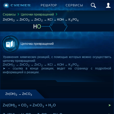
РЕШАТОР
СЕРВИСЫ
Сервисы
Цепочки превращений
Zn(OH)
→ ZnCO
→ ZnCl
→ KCl → KOH → K
PO
2
3
2
3
4
Цепочка превращений
Уравнения химических реакций, с помощью которых можно осуществить
цепочку превращений:
Zn(OH)
→ ZnCO
→ ZnCl
→ KCl → KOH → K
PO
.
2
3
2
3
4
➤ – ссылка в конце реакции, ведет на страницу с подробной
информацией о реакции.
Zn(OH)
→ ZnCO
2
3
Zn(OH)
+ CO
= ZnCO
+ H
O
➤
2
2
3
2