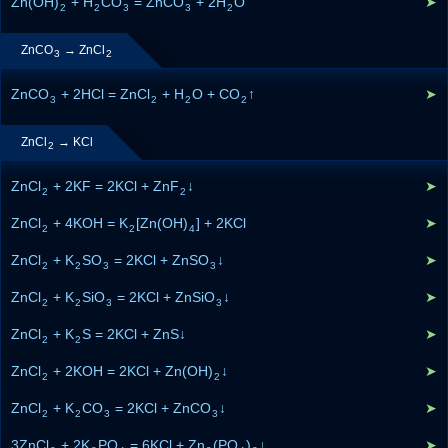
Zn(OH)
+ H
CO
= ZnCO
+ 2H
O
➤
2
2
3
3
2
ZnCO
→ ZnCl
3
2
ZnCO
+ 2HCl = ZnCl
+ H
O + CO
↑
➤
3
2
2
2
ZnCl
→ KCl
2
ZnCl
+ 2KF = 2KCl + ZnF
↓
➤
2
2
ZnCl
+ 4KOH = K
[Zn(OH)
] + 2KCl
➤
2
2
4
ZnCl
+ K
SO
= 2KCl + ZnSO
↓
➤
2
2
3
3
ZnCl
+ K
SiO
= 2KCl + ZnSiO
↓
➤
2
2
3
3
ZnCl
+ K
S = 2KCl + ZnS↓
➤
2
2
ZnCl
+ 2KOH = 2KCl + Zn(OH)
↓
➤
2
2
ZnCl
+ K
CO
= 2KCl + ZnCO
↓
➤
2
2
3
3
3ZnCl
+ 2K
PO
= 6KCl + Zn
(PO
)
↓
➤